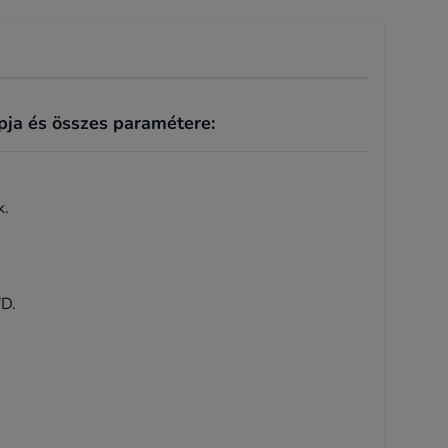
pja és összes paramétere:
k.
VD.