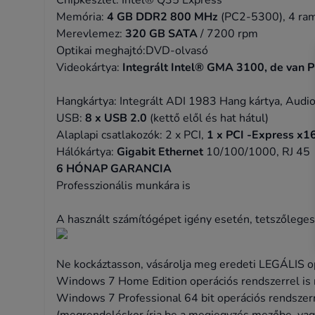
Chipkészlet: Intel® Q35 Express
Memória:
4 GB
DDR2 800 MHz
(PC2-5300), 4 ram
Merevlemez:
320 GB SATA
/ 7200 rpm
Optikai meghajtó:DVD-olvasó
Videokártya:
Integrált Intel® GMA 3100, de van 
Hangkártya: Integrált ADI 1983 Hang kártya, Audi
USB:
8 x USB 2.0
(kettő elől és hat hátul)
Alaplapi csatlakozók: 2 x PCI,
1 x PCI -Express x16
Hálókártya:
Gigabit Ethernet
10/100/1000, RJ 45
6 HÓNAP GARANCIA
Professzionális munkára is
A használt számítógépet igény esetén, tetszőleges
Ne kockáztasson, vásárolja meg eredeti LEGÁLIS op
Windows 7 Home Edition operációs rendszerrel is
Windows 7 Professional 64 bit operációs rendszerre