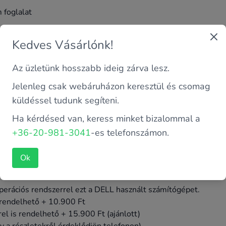
 foglalat
Kedves Vásárlónk!
PCI-E
Az üzletünk hosszabb ideig zárva lesz.
o Codec '97
Jelenleg csak webáruházon keresztül és csomag
,
1 x Pci-E 1x, 1 x Serial, 1 x Parallel, 1 x VGA
küldéssel tudunk segíteni.
Ha kérdésed van, keress minket bizalommal a
+36-20-981-3041
-es telefonszámon.
en bõvítjük!
Ok
erációs rendszerrel ezt a DELL használt számítógépet.
 rendelhető + 10.900 Ft
l is rendelhető + 15.900 Ft (ajánlott)