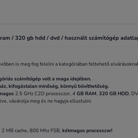
ram / 320 gb hdd / dvd / használt számítógép adatla
vőben is meg fog felelni a kategóriában feltehető elvárásokna
óriás számítógép volt a maga idejében.
áz, kifogástalan minőség, könnyű bövíthetőség.
 magos
2.5 GHz C2D processzor, 4
GB RAM
,
320 GB HDD
, D
e, vásárolja meg és ne hagyja ellustulni.
 2 MB cache, 800 Mhz FSB,
kétmagos processzor!