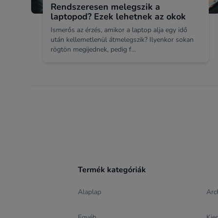
Rendszeresen melegszik a
laptopod? Ezek lehetnek az okok
Ismerős az érzés, amikor a laptop alja egy idő
után kellemetlenül átmelegszik? Ilyenkor sokan
rögtön megijednek, pedig f...
Footer
Termék kategóriák
Alaplap
Arc
Egyéb
Kie