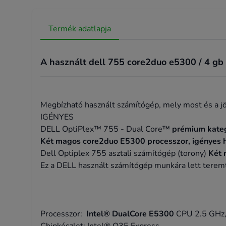
Termék adatlapja
A használt dell 755 core2duo e5300 / 4 gb 
Megbízható használt számítógép, mely most és a jö
IGÉNYES
DELL OptiPlex™ 755 - Dual Core™
prémium kateg
Két magos core2duo E5300 processzor, igényes h
Dell Optiplex 755 asztali számítógép (torony)
Két
Ez a DELL használt számítógép munkára lett teremtv
Processzor:
Intel® DualCore E5300
CPU 2.5 GHz,