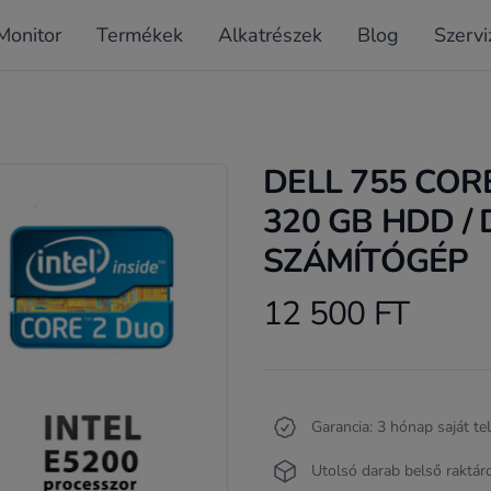
Monitor
Termékek
Alkatrészek
Blog
Szervi
DELL 755 CORE
320 GB HDD /
SZÁMÍTÓGÉP
12 500 FT
Product information
Termékleírás
Garancia: 3 hónap saját te
Utolsó darab belső raktár