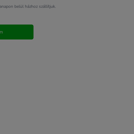
apon belül házhoz szállítjuk.
em