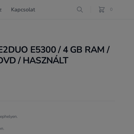
z
Kapcsolat
Search
0
féle termék a ko
2DUO E5300 / 4 GB RAM /
 DVD / HASZNÁLT
lephelyen.
on.