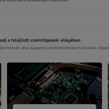
 a részletekről érdeklődjön telefonon)
dj a felújított számítógépek világában.
űjteményét, ahol alapvető számítástechnikai trükkökkel, tippek