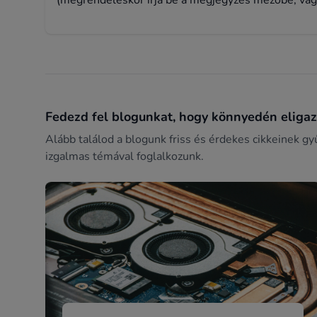
(megrendeléskor írja be a megjegyzés mezőbe, vagy
Fedezd fel blogunkat, hogy könnyedén eligazo
Alább találod a blogunk friss és érdekes cikkeinek gy
izgalmas témával foglalkozunk.