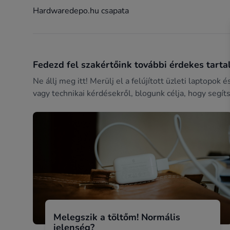
Hardwaredepo.hu csapata
Fedezd fel szakértőink további érdekes tartal
Ne állj meg itt! Merülj el a felújított üzleti laptopok
vagy technikai kérdésekről, blogunk célja, hogy segít
Melegszik a töltőm! Normális
jelenség?