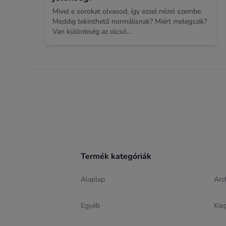
Mivel e sorokat olvasod, így ezzel nézel szembe.
Meddig tekinthető normálisnak? Miért melegszik?
Van különbség az olcsó...
Footer
Termék kategóriák
Alaplap
Arc
Egyéb
Kie