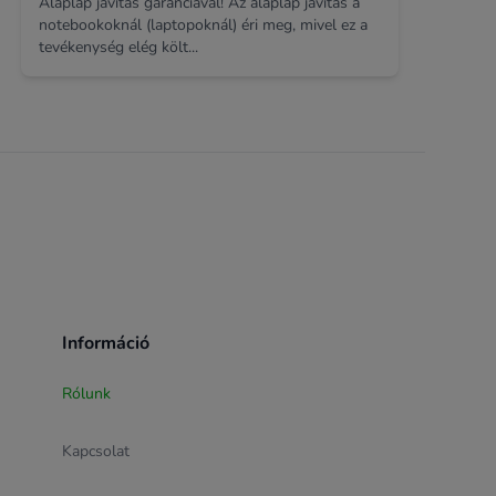
Alaplap javítás garanciával! Az alaplap javítás a
notebookoknál (laptopoknál) éri meg, mivel ez a
tevékenység elég költ...
Információ
Rólunk
Kapcsolat