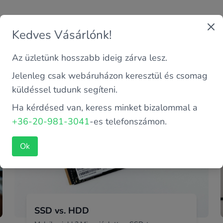
Kedves Vásárlónk!
Az üzletünk hosszabb ideig zárva lesz.
mait a felújított számítógépek világából!
Jelenleg csak webáruházon keresztül és csomag
 és PC-k világában, és fedezd fel hasznos tippjeinket, tesztjein
küldéssel tudunk segíteni.
sen neked a legjobb döntést meghozni. Tarts velünk, és legyél 
Ha kérdésed van, keress minket bizalommal a
+36-20-981-3041
-es telefonszámon.
Ok
SSD vs. HDD