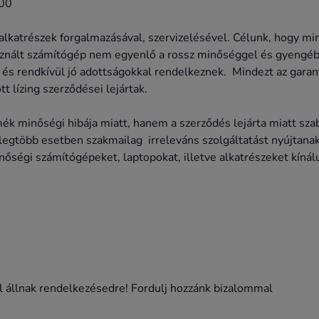
00
lkatrészek forgalmazásával, szervizelésével. Célunk, hogy min
asznált számítógép nem egyenlő a rossz minőséggel és gyeng
s rendkívül jó adottságokkal rendelkeznek. Mindezt az garantá
t lízing szerződései lejártak.
ék minőségi hibája miatt, hanem a szerződés lejárta miatt s
k legtöbb esetben szakmailag irreleváns szolgáltatást nyújtan
őségi számítógépeket, laptopokat, illetve alkatrészeket kíná
l állnak rendelkezésedre! Fordulj hozzánk bizalommal