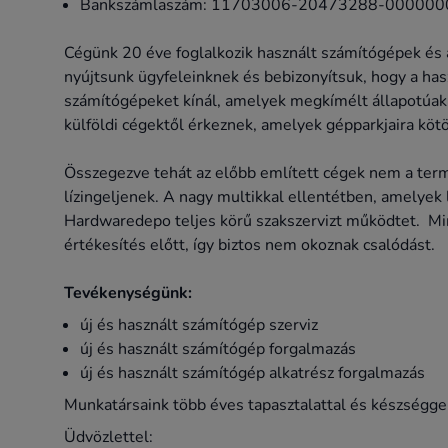
Bankszámlaszám: 11703006-20473288-000000
Cégünk 20 éve foglalkozik használt számítógépek és a
nyújtsunk ügyfeleinknek és bebizonyítsuk, hogy a h
számítógépeket kínál, amelyek megkímélt állapotúak é
külföldi cégektől érkeznek, amelyek gépparkjaira kötöt
Összegezve tehát az előbb említett cégek nem a term
lízingeljenek. A nagy multikkal ellentétben, amelye
Hardwaredepo teljes körű szakszervizt működtet. Min
értékesítés előtt, így biztos nem okoznak csalódást.
Tevékenységünk:
új és használt számítógép szerviz
új és használt számítógép forgalmazás
új és használt számítógép alkatrész forgalmazás
Munkatársaink több éves tapasztalattal és készségge
Üdvözlettel: