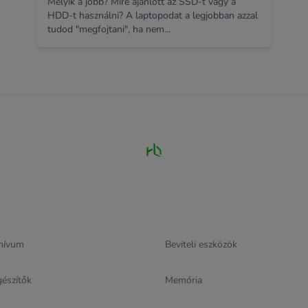
Melyik a jobb? Mire ajánlott az SSD-t vagy a
HDD-t használni? A laptopodat a legjobban azzal
tudod "megfojtani", ha nem...
hívum
Beviteli eszközök
gészítők
Memória