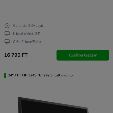
Garancia: 2 év saját
Kijelző méret: 24"
Szín: Fekete/Ezüst
16 790 FT
Kosárba teszem
24" TFT HP Z24S "B" / felújított monitor