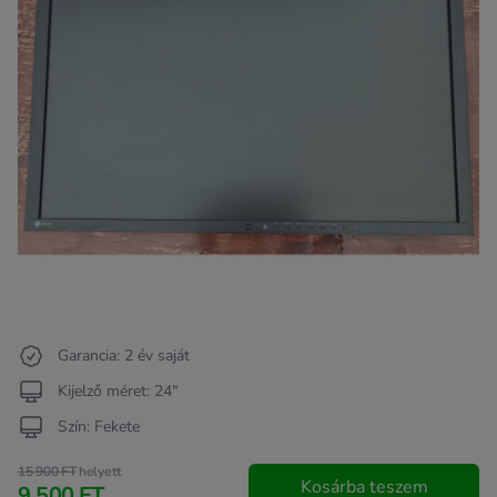
Garancia: 2 év saját
Kijelző méret: 24"
Szín: Fekete
15 900 FT
helyett
Kosárba teszem
9 500 FT