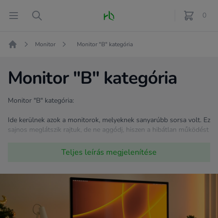
Fő oldal
Open menu
Search
0
féle term
Monitor
Monitor "B" kategória
Kezdőlap
Monitor "B" kategória
Monitor "B" kategória:
Ide kerülnek azok a monitorok, melyeknek sanyarúbb sorsa volt. Ez
sajnos meglátszik rajtuk, de ne aggódj, hiszen a hibátlan működést
nem befolyásolja, és ezeket a monitorokat jóval kedvezőbb áron
kínáljuk! Ha nem számít a külső, akkor válogass bátran! ;)
Teljes leírás
megjelenítése
Milyen hibákkal szembesülhetsz? Elszíneződött káva, esetleg folt
vagy pixelhiba.
Mint minden termékünket, így ezeket is tesztelve kínáljuk!