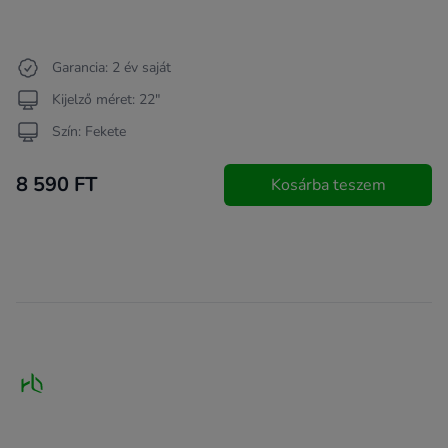
Garancia: 2 év saját
Kijelző méret: 22"
Szín: Fekete
8 590 FT
Kosárba teszem
Footer