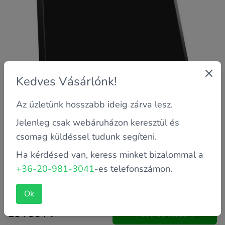
Kedves Vásárlónk!
Az üzletünk hosszabb ideig zárva lesz.
Jelenleg csak webáruházon keresztül és
csomag küldéssel tudunk segíteni.
Ha kérdésed van, keress minket bizalommal a
Garancia: 2 év saját
+36-20-981-3041
-es telefonszámon.
Kijelző méret: 24"
Szín: Fekete
Ok
16 790 FT
Kosárba teszem