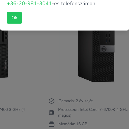
+36-20-981-3041
-es telefonszámon.
Ok
Garancia: 2 év saját
-7400 3 GHz (4
Processzor: Intel Core i7-6700K 4 GHz 
magos)
Memória: 16 GB