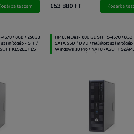
153 880 FT
Kosárba teszem
Kosárba te
5-4570 / 8GB / 250GB
HP EliteDesk 800 G1 SFF i5-4570 / 8GB
 számítógép - SFF /
SATA SSD / DVD / felújított számítógép 
ASOFT KÉSZLET ÉS
Windows 10 Pro / NATURASOFT SZÁM
STANDARD SZÁMLÁZÓ PROGRAM
PROGRAM