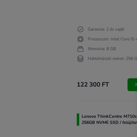
Garancia: 2 év saját
Processzor: Intel Core i5
Memória: 8 GB
Háttértároló méret: 256 
122 300 FT
Lenovo ThinkCentre M710s 
256GB NVME SSD / felújíto