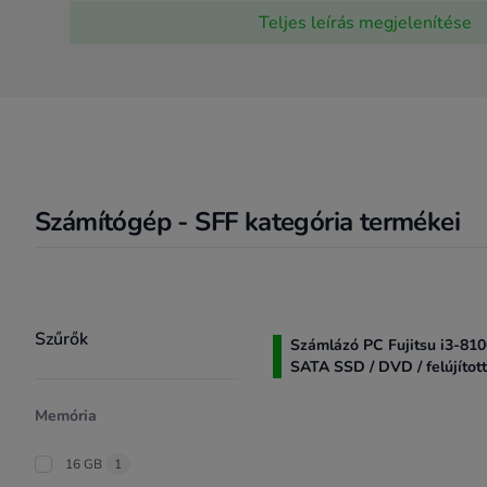
Teljes leírás
megjelenítése
Számítógép - SFF kategória termékei
Product filter
Szűrők
Számlázó PC Fujitsu i3-810
SATA SSD / DVD / felújítot
Memória
16 GB
1