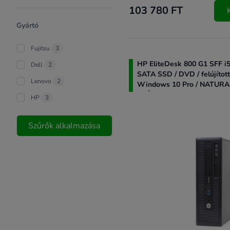
103 780 FT
Gyártó
Fujitsu
3
HP EliteDesk 800 G1 SFF i
Dell
2
SATA SSD / DVD / felújított
Lenovo
2
Windows 10 Pro / NATUR
SZÁMLA PROFESSIONAL
HP
3
KÉSZLETNYILVÁNTARTÓ 
Szűrők alkalmazása