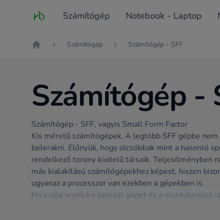
Fő oldal
Számítógép
Notebook - Laptop
Számítógép
Számítógép - SFF
Kezdőlap
Számítógép - 
Számítógép - SFF, vagyis Small Form Factor
Kis méretű számítógépek. A legtöbb SFF gépbe nem l
belerakni. Előnyük, hogy olcsóbbak mint a hasonló spe
rendelkező torony kivitelű társaik. Teljesítményben 
más kialakítású számítógépekhez képest, hiszen biz
ugyanaz a processzor van ezekben a gépekben is.
Ha irodai munkára keresel gépet és a munkaterület is k