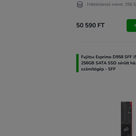
Háttértároló méret: 256 
50 590 FT
Fujitsu Esprimo D958 SFF i
256GB SATA SSD sérült ház /
számítógép - SFF