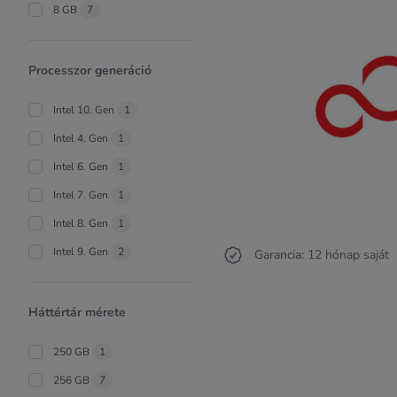
8 GB
7
Processzor generáció
Intel 10. Gen
1
Intel 4. Gen
1
Intel 6. Gen
1
Intel 7. Gen
1
Intel 8. Gen
1
Intel 9. Gen
2
Garancia: 12 hónap saját
Háttértár mérete
250 GB
1
256 GB
7