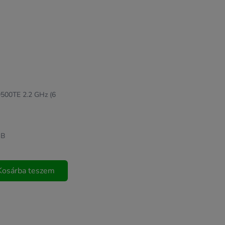
-9500TE 2.2 GHz (6
GB
Kosárba teszem