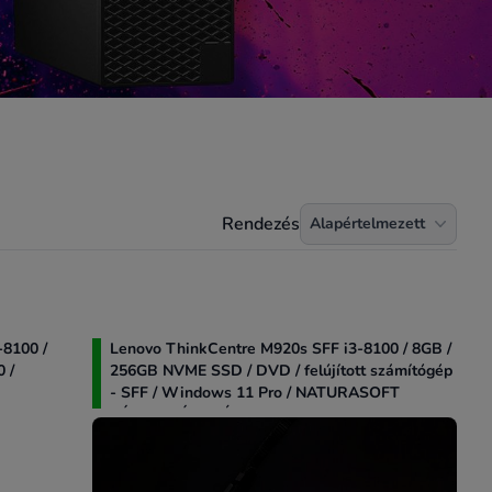
Termékek rendezése
Rendezés
Alapértelmezett
-8100 /
Lenovo ThinkCentre M920s SFF i3-8100 / 8GB /
 /
256GB NVME SSD / DVD / felújított számítógép
- SFF / Windows 11 Pro / NATURASOFT
KÉSZLET ÉS SZÁMLA PROFESSIONAL
KÉSZLETNYILVÁNTARTÓ PROGRAM