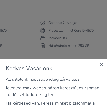
Garancia: 2 év saját
-4570
Processzor: Intel Core i5-4570
Memória: 8 GB
GB
Háttértároló méret: 250 GB
64 900 FT
Kosárba teszem
Kosárba te
Kedves Vásárlónk!
Az üzletünk hosszabb ideig zárva lesz.
Jelenleg csak webáruházon keresztül és csomag
SFF i5-7400 / 8GB /
Dell Optiplex 5040 SFF i7-6700 / 16GB 
küldéssel tudunk segíteni.
tt számítógép - SFF
SATA SSD / felújított számítógép - SFF
Ha kérdésed van, keress minket bizalommal a