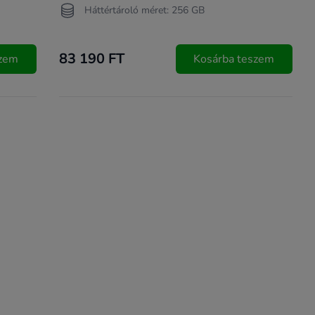
Háttértároló méret: 256 GB
83 190 FT
szem
Kosárba teszem