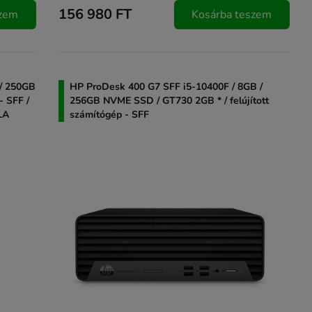
156 980 FT
szem
Kosárba teszem
 / 250GB
HP ProDesk 400 G7 SFF i5-10400F / 8GB /
- SFF /
256GB NVME SSD / GT730 2GB * / felújított
LA
számítógép - SFF