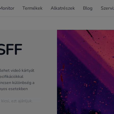
Monitor
Termékek
Alkatrészek
Blog
Szervi
SFF
ehet videó kártyát
cifikációkkal
nincsen különbség a
onyos esetekben
icsi, ezt ajánljuk.