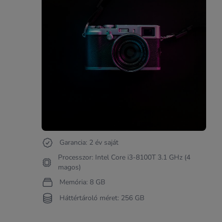
Garancia: 2 év saját
Processzor: Intel Core i3-8100T 3.1 GHz (4
magos)
Memória: 8 GB
Háttértároló méret: 256 GB