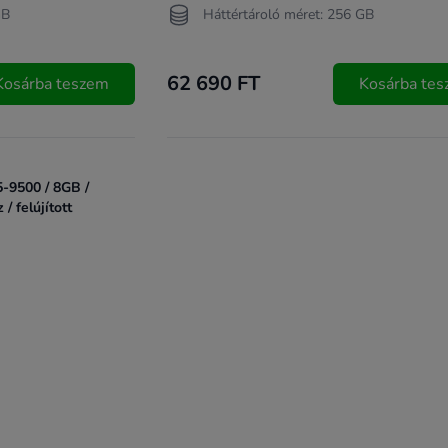
GB
Háttértároló méret: 256 GB
62 690 FT
Kosárba teszem
Kosárba te
5-9500 / 8GB /
 felújított