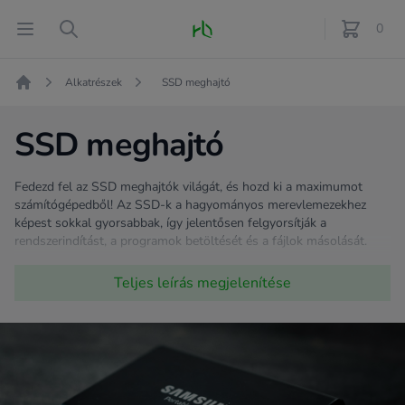
Fő oldal
Open menu
Search
0
féle term
Alkatrészek
SSD meghajtó
Kezdőlap
SSD meghajtó
Fedezd fel az SSD meghajtók világát, és hozd ki a maximumot
számítógépedből! Az SSD-k a hagyományos merevlemezekhez
képest sokkal gyorsabbak, így jelentősen felgyorsítják a
rendszerindítást, a programok betöltését és a fájlok másolását.
Ezzel nemcsak időt spórolhatsz meg, hanem a mindennapi
használatot is élvezetesebbé teheted. Legyen szó otthoni
Teljes leírás
megjelenítése
munkáról, tanulásról vagy szórakozásról, az SSD meghajtók
megbízható teljesítményt nyújtanak minden helyzetben. Nézz körül
kínálatunkban, és válaszd ki a számodra legmegfelelőbb típust,
hogy számítógéped villámgyorsan reagáljon minden kattintásodra!