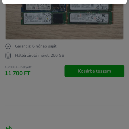
Garancia: 6 hónap saját
Háttértároló méret: 256 GB
13 500 FT
helyett
Kosárba teszem
11 700 FT
Footer