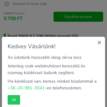
Garancia: 6 hónap saját
6 800 FT
helyett
Kosárba teszem
5 700 FT
Brand 256GB M.2 2280 (NVMe) használt SSD
Kedves Vásárlónk!
Az üzletünk hosszabb ideig zárva lesz.
Jelenleg csak webáruházon keresztül és
csomag küldéssel tudunk segíteni.
Ha kérdésed van, keress minket bizalommal a
+36-20-981-3041
-es telefonszámon.
Ok