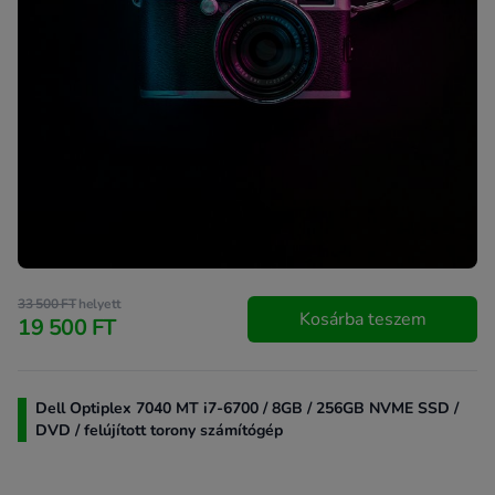
33 500 FT
helyett
Kosárba teszem
19 500 FT
Dell Optiplex 7040 MT i7-6700 / 8GB / 256GB NVME SSD /
DVD / felújított torony számítógép