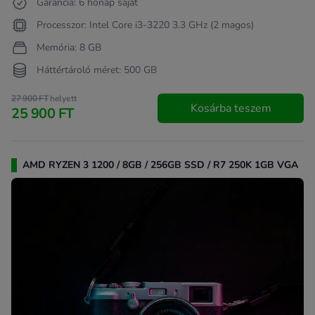
Garancia: 6 hónap saját
Processzor: Intel Core i3-3220 3.3 GHz (2 magos)
Memória: 8 GB
Háttértároló méret: 500 GB
27 900 FT
helyett
Kosárba teszem
25 900 FT
AMD RYZEN 3 1200 / 8GB / 256GB SSD / R7 250K 1GB VGA