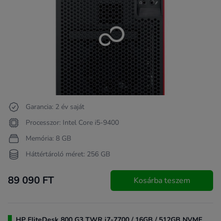
Garancia: 2 év saját
Processzor: Intel Core i5-9400
Memória: 8 GB
Háttértároló méret: 256 GB
89 090 FT
Kosárba teszem
HP EliteDesk 800 G3 TWR i7-7700 / 16GB / 512GB NVME