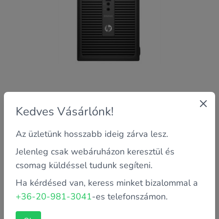
Garancia: 6 hónap saját
Kedves Vásárlónk!
Processzor: Intel Core i3-6100
Az üzletünk hosszabb ideig zárva lesz.
Memória: 8 GB
Háttértároló méret: 256 GB
Jelenleg csak webáruházon keresztül és
csomag küldéssel tudunk segíteni.
53 700 FT
Kosárba teszem
Ha kérdésed van, keress minket bizalommal a
+36-20-981-3041
-es telefonszámon.
HP EliteDesk 800 G2 TWR i3-6100 / NO RAM / NO SSD /