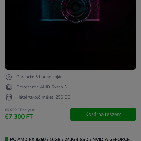
Garancia: 6 hónap saját
Processzor: AMD Ryzen 3
Háttértároló méret: 256 GB
69 900 FT
helyett
Kosárba teszem
67 300 FT
PC AMD FX 8350 / 16GB / 240GB SSD / NVIDIA GEFORCE