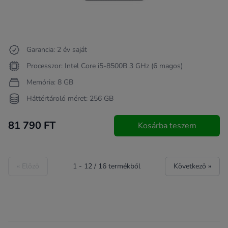
Garancia: 2 év saját
Processzor: Intel Core i5-8500B 3 GHz (6 magos)
Memória: 8 GB
Háttértároló méret: 256 GB
81 790 FT
Kosárba teszem
« Előző
1
-
12
/
16
termékből
Következő »
Footer