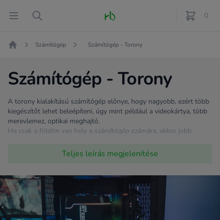
Fő oldal
Open menu
Search
0
féle term
Számítógép
Számítógép - Torony
Kezdőlap
Számítógép - Torony
A torony kialakítású számítógép előnye, hogy nagyobb, ezért több
kiegészítőt lehet beleépíteni, úgy mint például a videokártya, több
merevlemez, optikai meghajtó.
Ha csak a földön van hely a számítógép számára, akkor jobb
választás a torony kivitelű gép, mert nem kell hozzá annyira
lehajolni, jobb a hűtése, így nem melegszik túl. Fontos azonban,
Teljes leírás
megjelenítése
hogy ne feledkezz meg a megfelelő karbantartásról sem, hogy
minél tovább szolgálhasson Téged! Elegendő, ha időnként
behozod egy portalanításra, kifújásra.