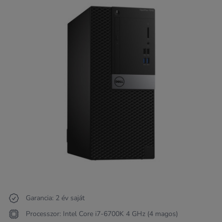
Garancia: 2 év saját
Processzor: Intel Core i7-6700K 4 GHz (4 magos)