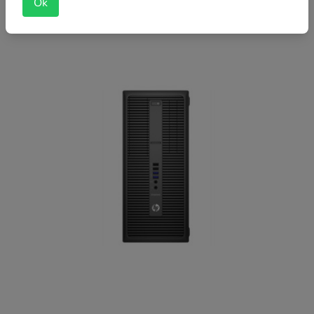
Ok
DVD / használt torony számítógép