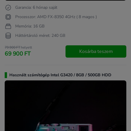
Garancia: 6 hónap saját
Processzor: AMD FX-8350 4GHz ( 8 magos )
Memória: 16 GB
Háttértároló méret: 240 GB
79 900 FT
helyett
Kosárba teszem
69 900 FT
Használt számítógép Intel G3420 / 8GB / 500GB HDD