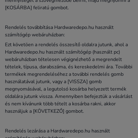
mennyiséget a szövegmezőbe beírni, majd megnyomni a
[KOSÁRBA] feliratú gombot.
Rendelés továbbítása Hardwaredepo.hu használt
számítógép webáruházban:
Ezt követöen a rendelés összesítő oldalra jutunk, ahol a
Hardwaredepo.hu használt számítógép (használt pc)
webáruházban tételesen végignézhető a megrendelt
tételek, típusa, darabszáma, és kereskedelmi ára. További
termékek megrendeléséhez a további rendelés gomb
használatával jutunk, vagy a [VISSZA] gomb
megnyomásával, a legutolsó kosárba helyezett termék
oldalára jutunk vissza. Amennyiben befejeztük a vásárlást
és nem kívánunk több tételt a kosárba rakni, akkor
használjuk a [KÖVETKEZŐ] gombot.
Rendelés lezárása a Hardwaredepo.hu használt