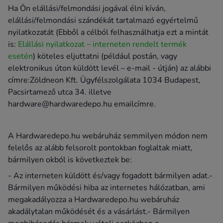
Ha Ön elállási/felmondási jogával élni kíván,
elállási/felmondási szándékát tartalmazó egyértelmű
nyilatkozatát (Ebből a célból felhasználhatja ezt a mintát
is:
Elállási nyilatkozat – interneten rendelt termék
esetén
) köteles eljuttatni (például postán, vagy
elektronikus úton küldött levél – e-mail - útján) az alábbi
címre:Zöldneon Kft. Ügyfélszolgálata 1034 Budapest,
Pacsirtamező utca 34. illetve
hardware@hardwaredepo.hu emailcímre.
A Hardwaredepo.hu webáruház semmilyen módon nem
felelős az alább felsorolt pontokban foglaltak miatt,
bármilyen okból is következtek be:
- Az interneten küldött és/vagy fogadott bármilyen adat.-
Bármilyen működési hiba az internetes hálózatban, ami
megakadályozza a Hardwaredepo.hu webáruház
akadálytalan működését és a vásárlást.- Bármilyen