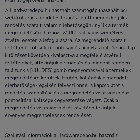
számítógép webáruházban:
A Hardwaredepo.hu használt számítógép (használt pc)
webáruhazán a rendelés lezárása előtt megnézhetjük a
rendelés adatait, valamin lehetőségünk nyílik a termék
megrendelésére házhoz szállítással, vagy személyes
átvétel esetén a lefoglalására. Az megrendelő adatait
feltétlenül töltsük ki pontosan és hiánytalanul. Az adatlap
kitöltését követően kiválasztva a megfelelő átvételi
feltételeket, áttekintjük a rendelés és mindent rendben
találtunk a [KÜLDÉS] gomb megnyomásával a termékek
megrendelésre kerültek. Ezután, kollégánk a megadott
elérhetőségek egyikén felveszi önnel a kapcsolatot a
rendelés azonosítása és a megrendelés visszaigazolása,
pontosítása, költségek egyeztetése végett. Csak a
megrendelés visszaigazolását követően tekintjük
érvényes megrendelésnek rendelését.
Szállítási információk a Hardwaredepo.hu használt