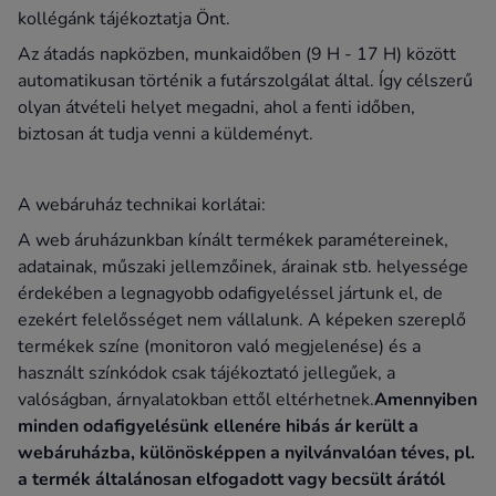
kollégánk tájékoztatja Önt.
Az átadás napközben, munkaidőben (9 H - 17 H) között
automatikusan történik a futárszolgálat által. Így célszerű
olyan átvételi helyet megadni, ahol a fenti időben,
biztosan át tudja venni a küldeményt.
A webáruház technikai korlátai:
A web áruházunkban kínált termékek paramétereinek,
adatainak, műszaki jellemzőinek, árainak stb. helyessége
érdekében a legnagyobb odafigyeléssel jártunk el, de
ezekért felelősséget nem vállalunk. A képeken szereplő
termékek színe (monitoron való megjelenése) és a
használt színkódok csak tájékoztató jellegűek, a
valóságban, árnyalatokban ettől eltérhetnek.
Amennyiben
minden odafigyelésünk ellenére hibás ár került a
webáruházba, különösképpen a nyilvánvalóan téves, pl.
a termék általánosan elfogadott vagy becsült árától