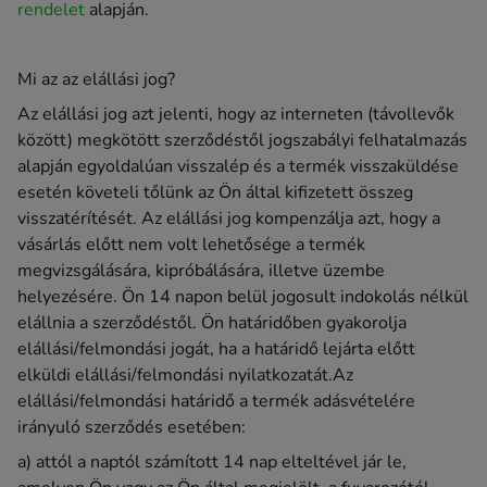
rendelet
alapján.
Mi az az elállási jog?
Az elállási jog azt jelenti, hogy az interneten (távollevők
között) megkötött szerződéstől jogszabályi felhatalmazás
alapján egyoldalúan visszalép és a termék visszaküldése
esetén követeli tőlünk az Ön által kifizetett összeg
visszatérítését. Az elállási jog kompenzálja azt, hogy a
vásárlás előtt nem volt lehetősége a termék
megvizsgálására, kipróbálására, illetve üzembe
helyezésére. Ön 14 napon belül jogosult indokolás nélkül
elállnia a szerződéstől. Ön határidőben gyakorolja
elállási/felmondási jogát, ha a határidő lejárta előtt
elküldi elállási/felmondási nyilatkozatát.Az
elállási/felmondási határidő a termék adásvételére
irányuló szerződés esetében:
a) attól a naptól számított 14 nap elteltével jár le,