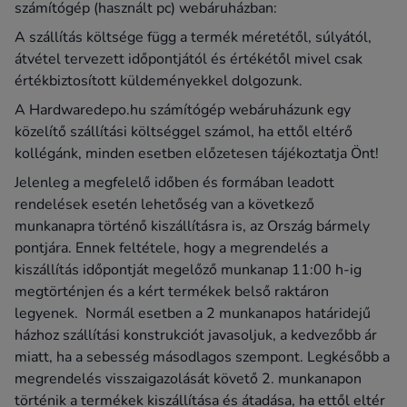
számítógép (használt pc) webáruházban:
A szállítás költsége függ a termék méretétől, súlyától,
átvétel tervezett időpontjától és értékétől mivel csak
értékbiztosított küldeményekkel dolgozunk.
A Hardwaredepo.hu számítógép webáruházunk egy
közelítő szállítási költséggel számol, ha ettől eltérő
kollégánk, minden esetben előzetesen tájékoztatja Önt!
Jelenleg a megfelelő időben és formában leadott
rendelések esetén lehetőség van a következő
munkanapra történő kiszállításra is, az Ország bármely
pontjára. Ennek feltétele, hogy a megrendelés a
kiszállítás időpontját megelőző munkanap 11:00 h-ig
megtörténjen és a kért termékek belső raktáron
legyenek. Normál esetben a 2 munkanapos határidejű
házhoz szállítási konstrukciót javasoljuk, a kedvezőbb ár
miatt, ha a sebesség másodlagos szempont. Legkésőbb a
megrendelés visszaigazolását követő 2. munkanapon
történik a termékek kiszállítása és átadása, ha ettől eltér