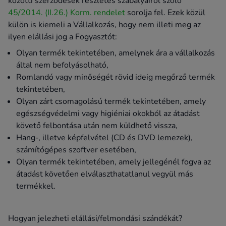
közötti szerződések részletes szabályairól szóló
45/2014. (II.26.) Korm. rendelet
sorolja fel. Ezek közül
külön is kiemeli a Vállalkozás, hogy nem illeti meg az
ilyen elállási jog a Fogyasztót:
Olyan termék tekintetében, amelynek ára a vállalkozás
által nem befolyásolható,
Romlandó vagy minőségét rövid ideig megőrző termék
tekintetében,
Olyan zárt csomagolású termék tekintetében, amely
egészségvédelmi vagy higiéniai okokból az átadást
követő felbontása után nem küldhető vissza,
Hang-, illetve képfelvétel (CD és DVD lemezek),
számítógépes szoftver esetében,
Olyan termék tekintetében, amely jellegénél fogva az
átadást követően elválaszthatatlanul vegyül más
termékkel.
Hogyan jelezheti elállási/felmondási szándékát?