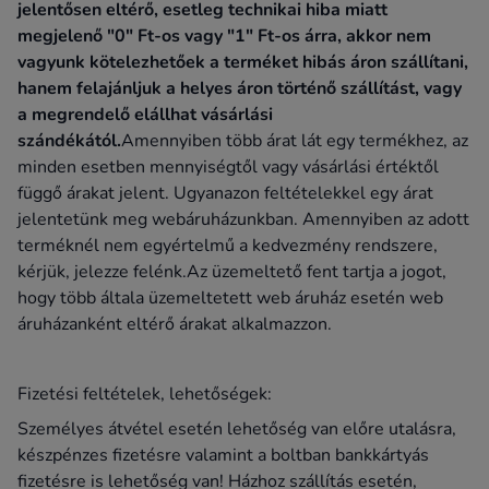
jelentősen eltérő, esetleg technikai hiba miatt
megjelenő "0" Ft-os vagy "1" Ft-os árra, akkor nem
vagyunk kötelezhetőek a terméket hibás áron szállítani,
hanem felajánljuk a helyes áron történő szállítást, vagy
a megrendelő elállhat vásárlási
szándékától.
Amennyiben több árat lát egy termékhez, az
minden esetben mennyiségtől vagy vásárlási értéktől
függő árakat jelent. Ugyanazon feltételekkel egy árat
jelentetünk meg webáruházunkban. Amennyiben az adott
terméknél nem egyértelmű a kedvezmény rendszere,
kérjük, jelezze felénk.Az üzemeltető fent tartja a jogot,
hogy több általa üzemeltetett web áruház esetén web
áruházanként eltérő árakat alkalmazzon.
Fizetési feltételek, lehetőségek:
Személyes átvétel esetén lehetőség van előre utalásra,
készpénzes fizetésre valamint a boltban bankkártyás
fizetésre is lehetőség van! Házhoz szállítás esetén,