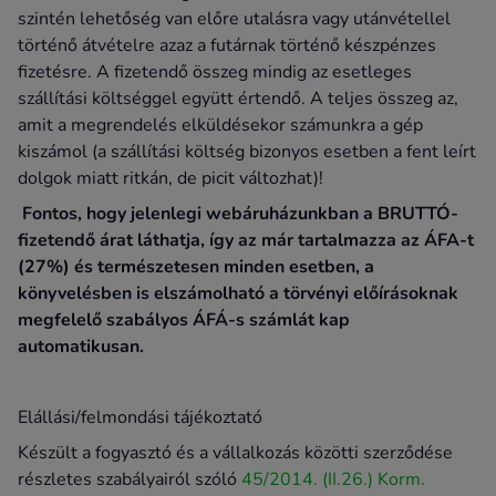
szintén lehetőség van előre utalásra vagy utánvétellel
történő átvételre azaz a futárnak történő készpénzes
fizetésre. A fizetendő összeg mindig az esetleges
szállítási költséggel együtt értendő. A teljes összeg az,
amit a megrendelés elküldésekor számunkra a gép
kiszámol (a szállítási költség bizonyos esetben a fent leírt
dolgok miatt ritkán, de picit változhat)!
Fontos, hogy jelenlegi webáruházunkban a BRUTTÓ-
fizetendő árat láthatja, így az már tartalmazza az ÁFA-t
(27%) és természetesen minden esetben, a
könyvelésben is elszámolható a törvényi előírásoknak
megfelelő szabályos ÁFÁ-s számlát kap
automatikusan.
Elállási/felmondási tájékoztató
Készült a fogyasztó és a vállalkozás közötti szerződése
részletes szabályairól szóló
45/2014. (II.26.) Korm.