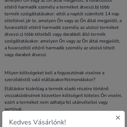
amelyen Ön vagy az Ön által megjelölt, a fuvarozótól
eltérő harmadik személy a terméket átveszi.b) több
termék szolgáltatásakor: attól a naptól számított 14 nap
elteltével jár le, amelyen Ön vagy az Ön által megjelölt, a
fuvarozótól eltérő harmadik személy az utolsó terméket
átveszi.c) több tételből vagy darabból álló termék
szolgáltatásakor: amelyen Ön vagy az Ön által megjelölt,
a fuvarozótól eltérő harmadik személy az utolsó tételt
vagy darabot átveszi.
Milyen költségeket kell a fogyasztónak viselnie a
szerződéstől való elállásakor/felmondáskor?
Elálláskor kizárólag a termék eladó részére történő
visszaküldésének közvetlen költségeit köteles Ön viselni,
ezért a terméket nem adhatja fel utánvétellel vagy
portóval.
Kedves Vásárlónk!