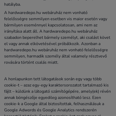
hatályba.
A hardwaredepo.hu webáruház nem vonható
felelősségre semmilyen esetben vis maior esetén vagy
bármilyen eseménnyel kapcsolatosan, ami nem az
irányítása alatt áll. A hardwaredepo.hu webáruház
szabadon beperelhet bármely személyt, aki csalást követ
el vagy annak elkövetésével próbálkozik. Azonban a
hardwaredepo.hu webáruház nem vonható felelősségre
semmilyen, harmadik személy által valamely résztvevő
rovására történt csalás miatt.
A honlapunkon tett látogatások során egy vagy több
cookie-t – azaz egy-egy karaktersorozatot tartalmazó kis
fájlt – küldünk a látogató számítógépére, amely(ek) révén
annak böngészője egyedileg azonosítható lesz. Ezen
cookie-k a Google által biztosítottak, felhasználásuk a
Google Adwords és Google Analytics rendszerén