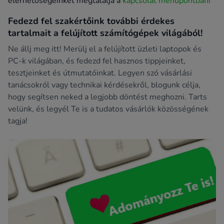
elérhetőségeinket megtalálja a
kapcsolat menüpontban
!
Fedezd fel szakértőink további érdekes
tartalmait a felújított számítógépek világából!
Ne állj meg itt! Merülj el a felújított üzleti laptopok és
PC-k világában, és fedezd fel hasznos tippjeinket,
tesztjeinket és útmutatóinkat. Legyen szó vásárlási
tanácsokról vagy technikai kérdésekről, blogunk célja,
hogy segítsen neked a legjobb döntést meghozni. Tarts
velünk, és legyél Te is a tudatos vásárlók közösségének
tagja!