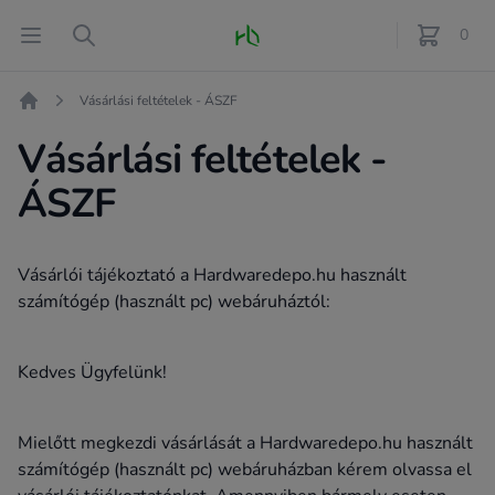
Fő oldal
Open menu
Search
0
féle term
Vásárlási feltételek - ÁSZF
Kezdőlap
Vásárlási feltételek -
ÁSZF
Vásárlói tájékoztató a Hardwaredepo.hu használt
számítógép (használt pc) webáruháztól:
Kedves Ügyfelünk!
Mielőtt megkezdi vásárlását a Hardwaredepo.hu használt
számítógép (használt pc) webáruházban kérem olvassa el