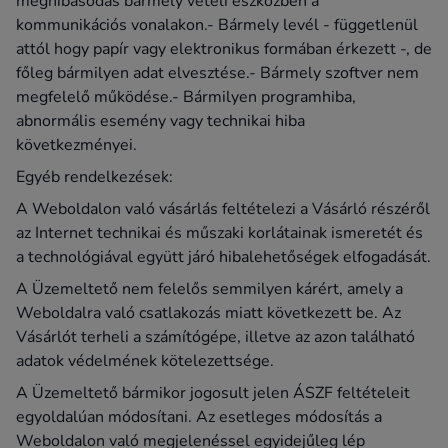
meghibásodás bármely vételi eszközben a
kommunikációs vonalakon.- Bármely levél - függetlenül
attól hogy papír vagy elektronikus formában érkezett -, de
főleg bármilyen adat elvesztése.- Bármely szoftver nem
megfelelő működése.- Bármilyen programhiba,
abnormális esemény vagy technikai hiba
következményei.
Egyéb rendelkezések:
A Weboldalon való vásárlás feltételezi a Vásárló részéről
az Internet technikai és műszaki korlátainak ismeretét és
a technológiával együtt járó hibalehetőségek elfogadását.
A Üzemeltető nem felelős semmilyen kárért, amely a
Weboldalra való csatlakozás miatt következett be. Az
Vásárlót terheli a számítógépe, illetve az azon található
adatok védelmének kötelezettsége.
A Üzemeltető bármikor jogosult jelen ÁSZF feltételeit
egyoldalúan módosítani. Az esetleges módosítás a
Weboldalon való megjelenéssel egyidejűleg lép