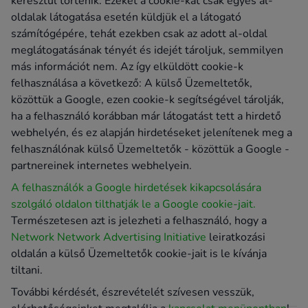
keresztül történik. Ezeket a cookie-kat csak egyes al-
oldalak látogatása esetén küldjük el a látogató
számítógépére, tehát ezekben csak az adott al-oldal
meglátogatásának tényét és idejét tároljuk, semmilyen
más információt nem. Az így elküldött cookie-k
felhasználása a következő: A külső Üzemeltetők,
közöttük a Google, ezen cookie-k segítségével tárolják,
ha a felhasználó korábban már látogatást tett a hirdető
webhelyén, és ez alapján hirdetéseket jelenítenek meg a
felhasználónak külső Üzemeltetők - közöttük a Google -
partnereinek internetes webhelyein.
A felhasználók a Google hirdetések kikapcsolására
szolgáló oldalon tilthatják le a Google cookie-jait.
Természetesen azt is jelezheti a felhasználó, hogy a
Network Network Advertising Initiative
leiratkozási
oldalán a külső Üzemeltetők cookie-jait is le kívánja
tiltani.
További kérdését, észrevételét szívesen vesszük,