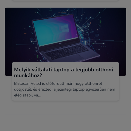
Melyik vállalati laptop a legjobb otthoni
munkához?
Biztosan Veled is előfordult már, hogy otthonról
dolgoztál, és érezted: a jelenlegi laptop egyszerűen nem
elég stabil va...
Footer