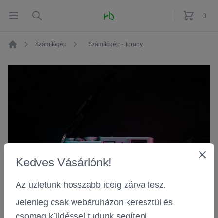
Fő oldal
Open menu
Search
0
féle term
Számítógép
Számítógép - Torony
Kezdőlap
Kedves Vásárlónk!
Az üzletünk hosszabb ideig zárva lesz.
Jelenleg csak webáruházon keresztül és
csomag küldéssel tudunk segíteni.