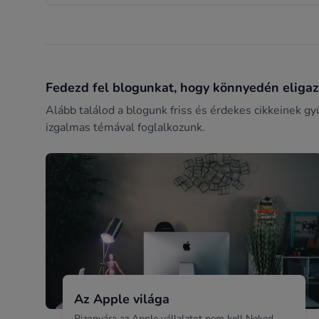
Fedezd fel blogunkat, hogy könnyedén eligazo
Alább találod a blogunk friss és érdekes cikkeinek gy
izgalmas témával foglalkozunk.
Az Apple világa
Bizonyára az Apple vállalatot nem kell Neked