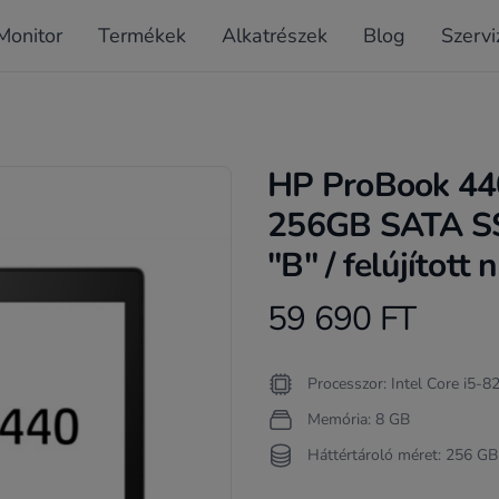
Monitor
Termékek
Alkatrészek
Blog
Szervi
HP ProBook 440
256GB SATA SS
"B" / felújított
59 690 FT
Product information
Termékleírás
Processzor: Intel Core i5-
Memória: 8 GB
Háttértároló méret: 256 GB