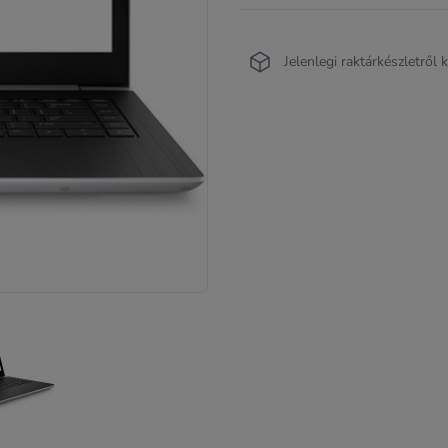
Jelenlegi raktárkészletről 
ERMÉK KÉP