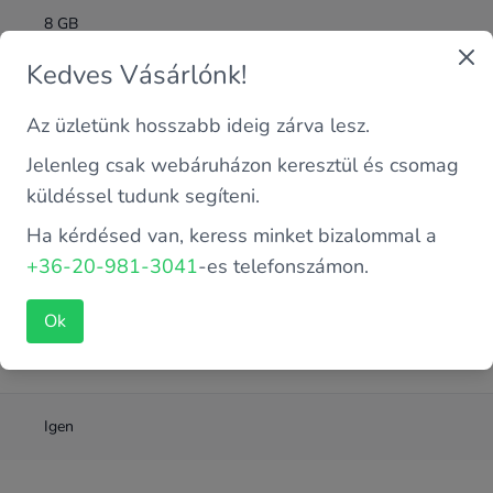
8 GB
Kedves Vásárlónk!
DDR4
Az üzletünk hosszabb ideig zárva lesz.
Intel 8. Gen
Jelenleg csak webáruházon keresztül és csomag
küldéssel tudunk segíteni.
SATA SSD
Ha kérdésed van, keress minket bizalommal a
+36-20-981-3041
-es telefonszámon.
Intel Core i5-8250U 1.6 GHz (4 magos)
Ok
256 GB
Igen