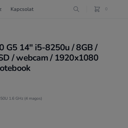
z
Kapcsolat
Search
0
féle termék a ko
 G5 14" i5-8250u / 8GB /
D / webcam / 1920x1080
 notebook
8250U 1.6 GHz (4 magos)