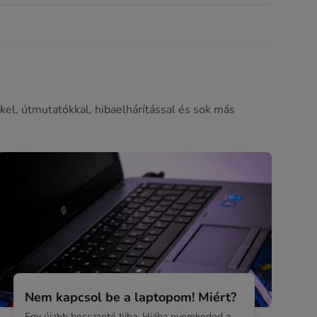
kel, útmutatókkal, hibaelhárítással és sok más
Nem kapcsol be a laptopom! Miért?
Egy újabb bosszantó hiba. Hiába nyomkodod a