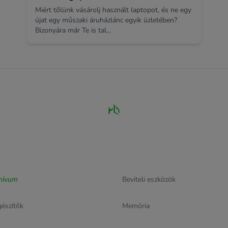
Miért tőlünk vásárolj használt laptopot, és ne egy
újat egy műszaki áruházlánc egyik üzletében?
Bizonyára már Te is tal...
hívum
Beviteli eszközök
gészítők
Memória