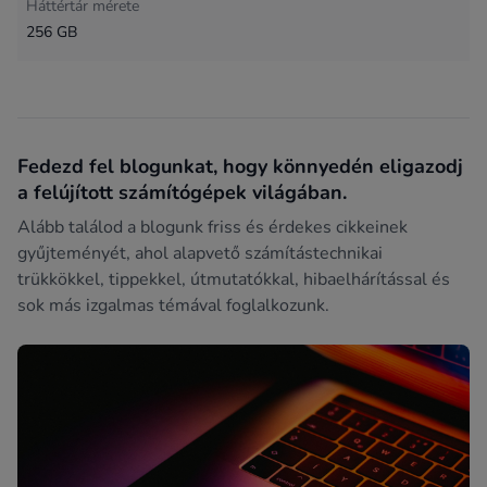
Háttértár mérete
256 GB
Fedezd fel blogunkat, hogy könnyedén eligazodj
a felújított számítógépek világában.
Alább találod a blogunk friss és érdekes cikkeinek
gyűjteményét, ahol alapvető számítástechnikai
trükkökkel, tippekkel, útmutatókkal, hibaelhárítással és
sok más izgalmas témával foglalkozunk.