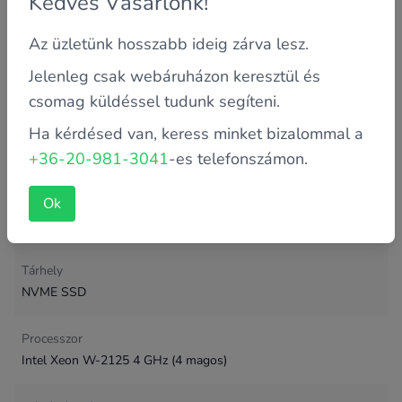
Kedves Vásárlónk!
Workstation Torony
Az üzletünk hosszabb ideig zárva lesz.
Jótállás típusa
Jelenleg csak webáruházon keresztül és
2 év saját
csomag küldéssel tudunk segíteni.
Ha kérdésed van, keress minket bizalommal a
Memória
32 GB
+36-20-981-3041
-es telefonszámon.
Ok
Memória típusa
DDR4
Tárhely
NVME SSD
Processzor
Intel Xeon W-2125 4 GHz (4 magos)