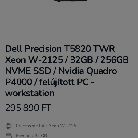
Dell Precision T5820 TWR
Xeon W-2125 / 32GB / 256GB
NVME SSD / Nvidia Quadro
P4000 / felújított PC -
workstation
295 890 FT
Product information
Termékleírás
Processzor: Intel Xeon W-2125
Memória: 32 GB