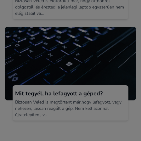
Biztosan Veled is előfordult már, hogy otthonról
dolgoztál, és érezted: a jelenlegi laptop egyszerűen nem
elég stabil va...
Mit tegyél, ha lefagyott a géped?
Biztosan Veled is megtörtént már,hogy lefagyott, vagy
nehezen, lassan reagált a gép. Nem kell azonnal
újratelepíteni, v...
Footer