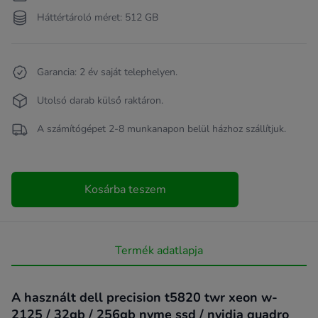
Háttértároló méret: 512 GB
Garancia: 2 év saját telephelyen.
Utolsó darab külső raktáron.
A számítógépet 2-8 munkanapon belül házhoz szállítjuk.
Kosárba teszem
Termék adatlapja
A használt dell precision t5820 twr xeon w-
2125 / 32gb / 256gb nvme ssd / nvidia quadro