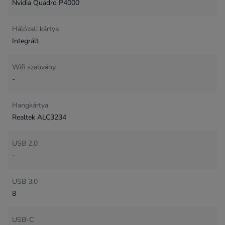
Nvidia Quadro P4000
Hálózati kártya
Integrált
Wifi szabvány
-
Hangkártya
Realtek ALC3234
USB 2.0
-
USB 3.0
8
USB-C