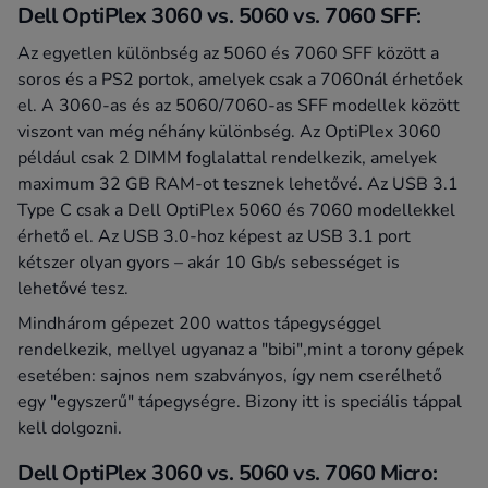
Dell OptiPlex 3060 vs. 5060 vs. 7060 SFF:
Az egyetlen különbség az 5060 és 7060 SFF között a
soros és a PS2 portok, amelyek csak a 7060nál érhetőek
el. A 3060-as és az 5060/7060-as SFF modellek között
viszont van még néhány különbség. Az OptiPlex 3060
például csak 2 DIMM foglalattal rendelkezik, amelyek
maximum 32 GB RAM-ot tesznek lehetővé. Az USB 3.1
Type C csak a Dell OptiPlex 5060 és 7060 modellekkel
érhető el. Az USB 3.0-hoz képest az USB 3.1 port
kétszer olyan gyors – akár 10 Gb/s sebességet is
lehetővé tesz.
Mindhárom gépezet 200 wattos tápegységgel
rendelkezik, mellyel ugyanaz a "bibi",mint a torony gépek
esetében: sajnos nem szabványos, így nem cserélhető
egy "egyszerű" tápegységre. Bizony itt is speciális táppal
kell dolgozni.
Dell OptiPlex 3060 vs. 5060 vs. 7060 Micro: