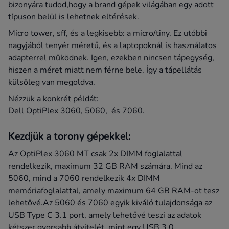
bizonyára tudod,hogy a brand gépek világában egy adott
típuson belül is lehetnek eltérések.
Micro tower, sff, és a legkisebb: a micro/tiny. Ez utóbbi
nagyjából tenyér méretű, és a laptopoknál is használatos
adapterrel működnek. Igen, ezekben nincsen tápegység,
hiszen a méret miatt nem férne bele. Így a tápellátás
külsőleg van megoldva.
Nézzük a konkrét példát:
Dell OptiPlex 3060, 5060, és 7060.
Kezdjük a torony gépekkel:
Az OptiPlex 3060 MT csak 2x DIMM foglalattal
rendelkezik, maximum 32 GB RAM számára. Mind az
5060, mind a 7060 rendelkezik 4x DIMM
memóriafoglalattal, amely maximum 64 GB RAM-ot tesz
lehetővé.Az 5060 és 7060 egyik kiváló tulajdonsága az
USB Type C 3.1 port, amely lehetővé teszi az adatok
kétszer gyorsabb átvitelét, mint egy USB 3.0