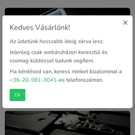
Kedves Vásárlónk!
Az üzletünk hosszabb ideig zárva lesz.
Jelenleg csak webáruházon keresztül és
csomag küldéssel tudunk segíteni.
Ha kérdésed van, keress minket bizalommal a
Online biztonság: hogyan védjük meg
számítógépünket és az adatainkat?
+36-20-981-3041
-es telefonszámon.
Az internet használata ma már mindennapjaink részévé
vált. Sajnos a bűnözök is egyre okosabb,
Ok
körmönfontabb ötletekkel...