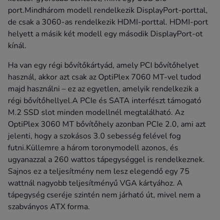
port.Mindhárom modell rendelkezik DisplayPort-porttal,
de csak a 3060-as rendelkezik HDMI-porttal. HDMI-port
helyett a másik két modell egy második DisplayPort-ot
kínál.
Ha van egy régi bővítőkártyád, amely PCI bővítőhelyet
használ, akkor azt csak az OptiPlex 7060 MT-vel tudod
majd használni – ez az egyetlen, amelyik rendelkezik a
régi bővítőhellyel.A PCIe és SATA interfészt támogató
M.2 SSD slot minden modellnél megtalálható. Az
OptiPlex 3060 MT bővítőhely azonban PCIe 2.0, ami azt
jelenti, hogy a szokásos 3.0 sebesség felével fog
futni.Küllemre a három toronymodell azonos, és
ugyanazzal a 260 wattos tápegységgel is rendelkeznek.
Sajnos ez a teljesítmény nem lesz elegendő egy 75
wattnál nagyobb teljesítményű VGA kártyához. A
tápegység cseréje szintén nem járható út, mivel nem a
szabványos ATX forma.