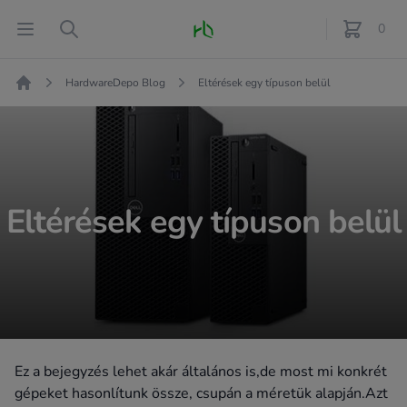
Fő oldal
Open menu
Search
0
féle term
HardwareDepo Blog
Eltérések egy típuson belül
Kezdőlap
Eltérések egy típuson belül
Ez a bejegyzés lehet akár általános is,de most mi konkrét
gépeket hasonlítunk össze, csupán a méretük alapján.Azt