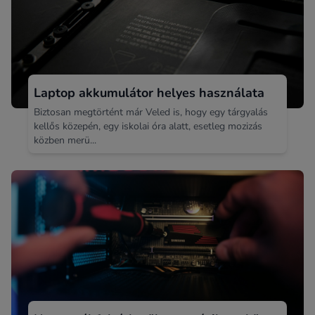
Laptop akkumulátor helyes használata
Biztosan megtörtént már Veled is, hogy egy tárgyalás
kellős közepén, egy iskolai óra alatt, esetleg mozizás
közben merü...