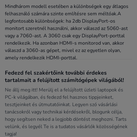
Mindhárom modell esetében a különbségek egy átlagos
felhasználó számára szinte említésre sem méltóak.A
legfontosabb különbségek: ha 2db DisplayPort-os
monitort szeretnél használni, akkor válaszd az 5060-ast
vagy a 7060-ast. A 3060 csak egy DisplayPort-porttal
rendelkezik. Ha azonban HDMI-s monitorod van, akkor
válaszd a 3060-as gépet, mivel ez az egyetlen olyan,
amely rendelkezik HDMI-porttal.
Fedezd fel szakértőink további érdekes
tartalmait a felújított számítógépek világából!
Ne állj meg itt! Merülj el a felújított üzleti laptopok és
PC-k világában, és fedezd fel hasznos tippjeinket,
tesztjeinket és útmutatóinkat. Legyen szó vásárlási
tanácsokról vagy technikai kérdésekről, blogunk célja,
hogy segítsen neked a legjobb döntést meghozni. Tarts
velünk, és legyél Te is a tudatos vásárlók közösségének
tagja!