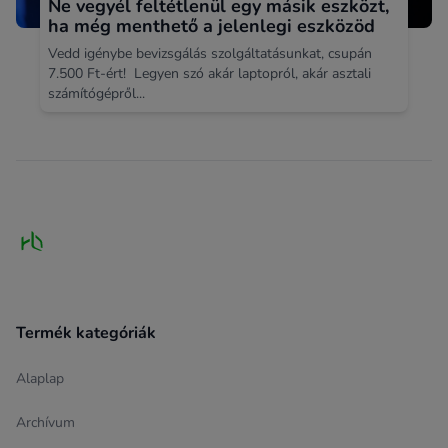
Ne vegyél feltétlenül egy másik eszközt,
ha még menthető a jelenlegi eszközöd
Vedd igénybe bevizsgálás szolgáltatásunkat, csupán
7.500 Ft-ért! Legyen szó akár laptopról, akár asztali
számítógépről...
Footer
Termék kategóriák
Alaplap
Archívum