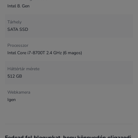
Intel 8. Gen
Tárhely
SATA SSD
Processzor
Intel Core i7-8700T 2.4 GHz (6 magos)
Háttértár mérete
512 GB
Webkamera
Igen
Fedezd fel blogunkat, hogy könnyedén eligazodj