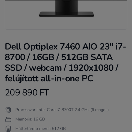
Dell Optiplex 7460 AIO 23" i7-
8700 / 16GB / 512GB SATA
SSD / webcam / 1920x1080 /
felújított all-in-one PC
209 890 FT
Product information
Termékleírás
Processzor: Intel Core i7-8700T 2.4 GHz (6 magos)
Memória: 16 GB
Háttértároló méret: 512 GB