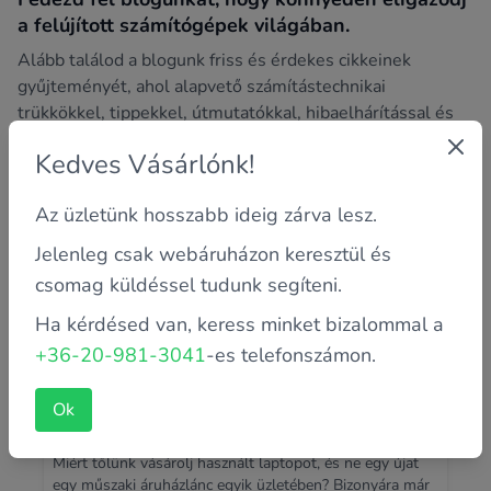
a felújított számítógépek világában.
Alább találod a blogunk friss és érdekes cikkeinek
gyűjteményét, ahol alapvető számítástechnikai
trükkökkel, tippekkel, útmutatókkal, hibaelhárítással és
sok más izgalmas témával foglalkozunk.
Kedves Vásárlónk!
Az üzletünk hosszabb ideig zárva lesz.
Jelenleg csak webáruházon keresztül és
csomag küldéssel tudunk segíteni.
Ha kérdésed van, keress minket bizalommal a
+36-20-981-3041
-es telefonszámon.
Ok
Miért tőlünk vásárolj laptopot vagy
számítógépet?
Miért tőlünk vásárolj használt laptopot, és ne egy újat
egy műszaki áruházlánc egyik üzletében? Bizonyára már