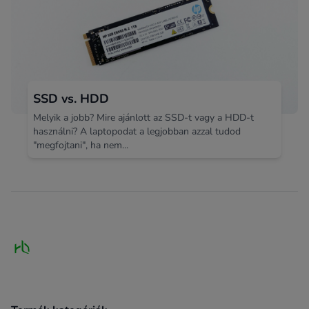
SSD vs. HDD
Melyik a jobb? Mire ajánlott az SSD-t vagy a HDD-t
használni? A laptopodat a legjobban azzal tudod
"megfojtani", ha nem...
Footer