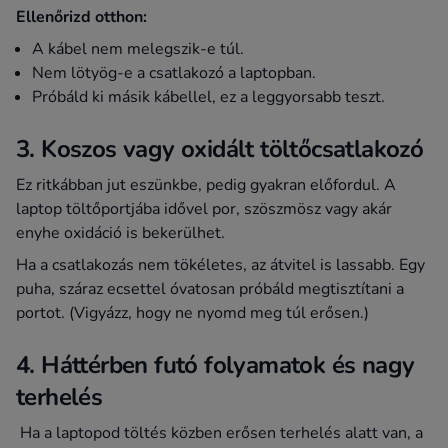
Ellenőrizd otthon:
A kábel nem melegszik-e túl.
Nem lötyög-e a csatlakozó a laptopban.
Próbáld ki másik kábellel, ez a leggyorsabb teszt.
3. Koszos vagy oxidált töltőcsatlakozó
Ez ritkábban jut eszünkbe, pedig gyakran előfordul. A
laptop töltőportjába idővel por, szöszmösz vagy akár
enyhe oxidáció is bekerülhet.
Ha a csatlakozás nem tökéletes, az átvitel is lassabb. Egy
puha, száraz ecsettel óvatosan próbáld megtisztítani a
portot. (Vigyázz, hogy ne nyomd meg túl erősen.)
4. Háttérben futó folyamatok és nagy
terhelés
Ha a laptopod töltés közben erősen terhelés alatt van, a