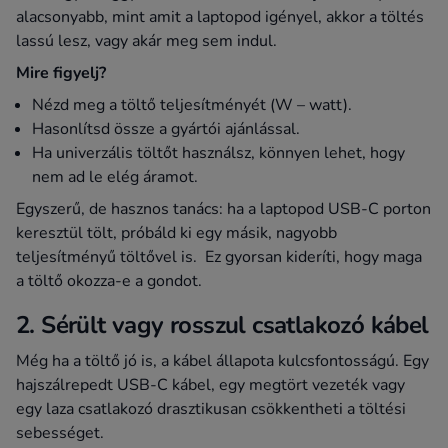
alacsonyabb, mint amit a laptopod igényel, akkor a töltés
lassú lesz, vagy akár meg sem indul.
Mire figyelj?
Nézd meg a töltő teljesítményét (W – watt).
Hasonlítsd össze a gyártói ajánlással.
Ha univerzális töltőt használsz, könnyen lehet, hogy
nem ad le elég áramot.
Egyszerű, de hasznos tanács: ha a laptopod USB-C porton
keresztül tölt, próbáld ki egy másik, nagyobb
teljesítményű töltővel is. Ez gyorsan kideríti, hogy maga
a töltő okozza-e a gondot.
2. Sérült vagy rosszul csatlakozó kábel
Még ha a töltő jó is, a kábel állapota kulcsfontosságú. Egy
hajszálrepedt USB-C kábel, egy megtört vezeték vagy
egy laza csatlakozó drasztikusan csökkentheti a töltési
sebességet.