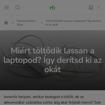
Fő oldal
Open menu
Search
0
féle term
HardwareDepo
Miért töltődik lassan a laptopod? Így derítsd
Blog
ki az okát
Kezdőlap
Miért töltődik lassan a
laptopod? Így derítsd ki az
okát
Ismerős helyzet, amikor bedugod a töltőt, de az
akkumulátor százaléka szinte alig akar feljebb menni? Sok