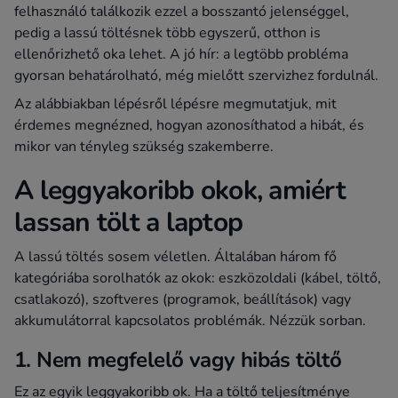
felhasználó találkozik ezzel a bosszantó jelenséggel,
pedig a lassú töltésnek több egyszerű, otthon is
ellenőrizhető oka lehet. A jó hír: a legtöbb probléma
gyorsan behatárolható, még mielőtt szervizhez fordulnál.
Az alábbiakban lépésről lépésre megmutatjuk, mit
érdemes megnézned, hogyan azonosíthatod a hibát, és
mikor van tényleg szükség szakemberre.
A leggyakoribb okok, amiért
lassan tölt a laptop
A lassú töltés sosem véletlen. Általában három fő
kategóriába sorolhatók az okok: eszközoldali (kábel, töltő,
csatlakozó), szoftveres (programok, beállítások) vagy
akkumulátorral kapcsolatos problémák. Nézzük sorban.
1. Nem megfelelő vagy hibás töltő
Ez az egyik leggyakoribb ok. Ha a töltő teljesítménye