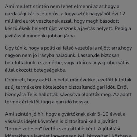
Ami mellett szintén nem lehet elmenni az az,hogy a
gazdasági kár is jelentős, a fogyasztók nagyjából évi 12
milliárd eurót veszítenek azzal, hogy meghibásodott
készülékeik helyett újat vesznek a javítás helyett. Pedig a
javítással mindenki jobban járna.
Úgy tűnik, hogy a politikai felső vezetés is rájött arra,hogy
nagyon nem jó irányba haladunk. Lassan,de biztosan
belefulladunk a szemétbe, vagy a káros anyag kibocsátás
által okozott betegségekbe.
Örömteli, hogy az EU-n belül már évekkel ezelőtt kitolták
az új termékekre kötelezően biztosítandó gari időt. Erről
bizonyára Te is hallottál: sávosítva oldották meg. Az adott
termék értéktől függ a gari idő hossza.
Ami szintén jó hír, hogy a gyártóknak akár 5-10 évvel a
vásárlás idejét követően is biztosítani kell a javítást
"természetesen" fizetős szolgáltatásként. A jótállási
időszakban a javítást ingyenesen kell biztosítani, közben a