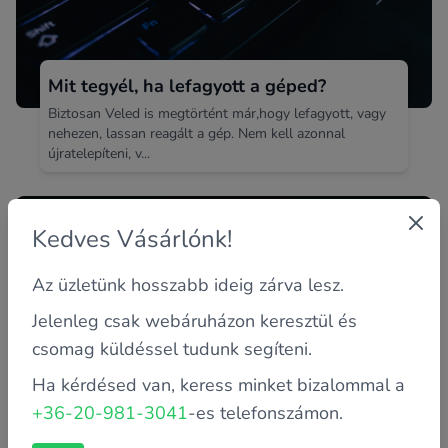
Mit tegyél, ha lefagyott a géped?
Biztosan Veled is megtörtént már,hogy lefagyott, vagy
nehezen, lassan reagált a gép. Nem kell azonnal
újratelepíteni, v...
Kedves Vásárlónk!
Az üzletünk hosszabb ideig zárva lesz.
Jelenleg csak webáruházon keresztül és
csomag küldéssel tudunk segíteni.
Ha kérdésed van, keress minket bizalommal a
Hogyan válaszd ki a tökeletes
+36-20-981-3041
-es telefonszámon.
tápegységet?