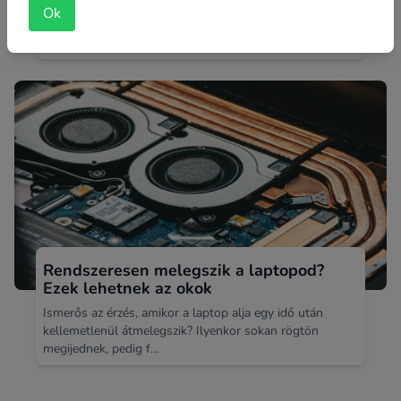
Miért fontos a jó minőségű tápegység? Ebben a
Ok
blogbejegyzésben szakszavak nélkül, közérthetően
próbálunk Neked segíteni...
Rendszeresen melegszik a laptopod?
Ezek lehetnek az okok
Ismerős az érzés, amikor a laptop alja egy idő után
kellemetlenül átmelegszik? Ilyenkor sokan rögtön
megijednek, pedig f...