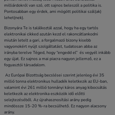
milliárdokról van szó, ott sajnos beleszól a politika is.
Pontosabban egy érdek, ami mögött politikai szál(ak)
lehet(nek).
Bizonyára Te is találkoztál azzal, hogy ha egy tartós
elektronikai cikked azután kezd el rakoncátlankodni
miután letelt a gari, a forgalmazó bizony kisebb
vagyonokért nyújt szolgáltatást, tudatosan abba az
irányba terelve Téged, hogy “engedd el” és vegyél inkább
egy újat. Ez sajnos a mai piacra nagyon jellemző, ez a
fogyasztói társadalom.
Az Európai Bizottság becslései szerint jelenleg évi 35
millió tonna elektronikus hulladék keletkezik az EU-ban,
valamint évi 261 millió tonnányi káros anyag kibocsátás
keletkezik az elektronika eszközök idő előtti
selejtezéséből. Az újrahasznosítási arány pedig
mindössze 15-20 %-ra becsülhető. Ez nagyon alacsony
arány.