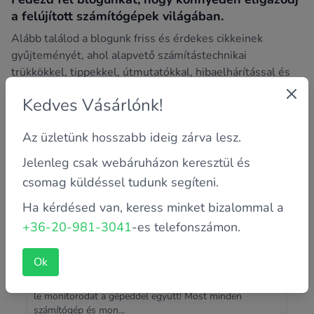
a felújított számítógépek világában.
Alább találod a blogunk friss és érdekes cikkeinek
gyűjteményét, ahol alapvető számítástechnikai
trükkökkel, tippekkel, útmutatókkal, hibaelhárítással és
sok más izgalmas témával foglalkozunk.
Kedves Vásárlónk!
Az üzletünk hosszabb ideig zárva lesz.
Jelenleg csak webáruházon keresztül és
csomag küldéssel tudunk segíteni.
Ha kérdésed van, keress minket bizalommal a
+36-20-981-3041
-es telefonszámon.
Ok
Monitor és pc kedvezményesen
A jó számítógép mellé, egy jó monitor is dukál! Cseréld
le monitorodat a gépeddel együtt! Most minden
számítógép és mon...