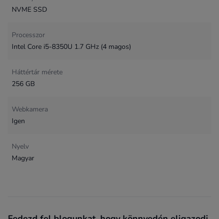
NVME SSD
Processzor
Intel Core i5-8350U 1.7 GHz (4 magos)
Háttértár mérete
256 GB
Webkamera
Igen
Nyelv
Magyar
Fedezd fel blogunkat, hogy könnyedén eligazodj