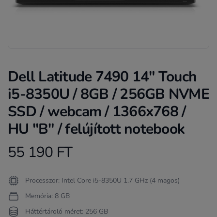
Dell Latitude 7490 14" Touch
i5-8350U / 8GB / 256GB NVME
SSD / webcam / 1366x768 /
HU "B" / felújított notebook
55 190 FT
Product information
Termékleírás
Processzor: Intel Core i5-8350U 1.7 GHz (4 magos)
Memória: 8 GB
Háttértároló méret: 256 GB