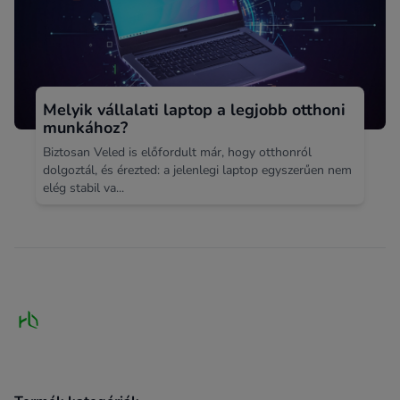
Melyik vállalati laptop a legjobb otthoni
munkához?
Biztosan Veled is előfordult már, hogy otthonról
dolgoztál, és érezted: a jelenlegi laptop egyszerűen nem
elég stabil va...
Footer