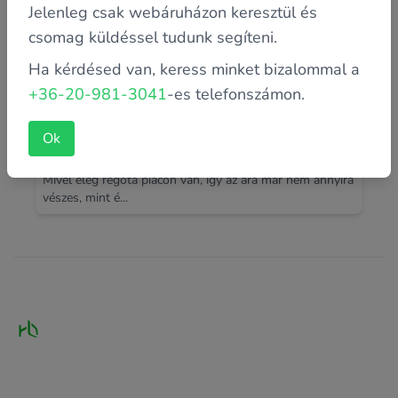
Jelenleg csak webáruházon keresztül és
csomag küldéssel tudunk segíteni.
Ha kérdésed van, keress minket bizalommal a
+36-20-981-3041
-es telefonszámon.
Hogyan használd az SSD-t?
Ok
Bizony nem mindegy miként, és hogyan használod.
Mivel elég régóta piacon van, így az ára már nem annyira
vészes, mint é...
Footer