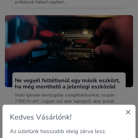
próbálunk Neked segíteni...
Ne vegyél feltétlenül egy másik eszközt,
ha még menthető a jelenlegi eszközöd
Vedd igénybe bevizsgálás szolgáltatásunkat, csupán
7.500 Ft-ért! Legyen szó akár laptopról, akár asztali
számítógépről...
Kedves Vásárlónk!
Az üzletünk hosszabb ideig zárva lesz.