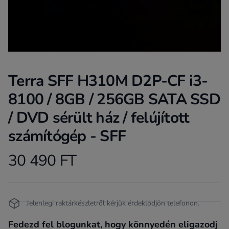
Terra SFF H310M D2P-CF i3-
8100 / 8GB / 256GB SATA SSD
/ DVD sérült ház / felújított
számítógép - SFF
30 490 FT
Product information
Termékleírás
Jelenlegi raktárkészletről kérjük érdeklődjön telefonon.
Fedezd fel blogunkat, hogy könnyedén eligazodj