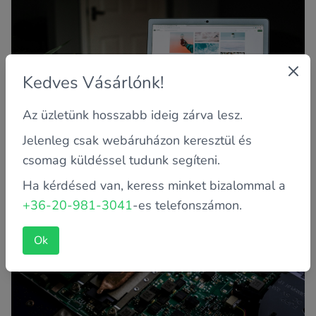
Kedves Vásárlónk!
Az üzletünk hosszabb ideig zárva lesz.
Jelenleg csak webáruházon keresztül és
Kitört a DC aljzat! Mit tegyek?
csomag küldéssel tudunk segíteni.
A laptopok rengeteg előnnyel rendelkeznek az asztali
gépekkel szemben, ez köztudott. Azonban van egy
Ha kérdésed van, keress minket bizalommal a
"hátrányuk" is. Bi...
+36-20-981-3041
-es telefonszámon.
Ok