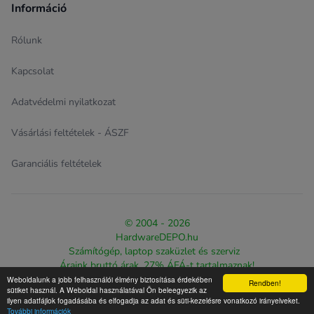
Információ
Rólunk
Kapcsolat
Adatvédelmi nyilatkozat
Vásárlási feltételek - ÁSZF
Garanciális feltételek
© 2004 - 2026
HardwareDEPO.hu
Számítógép, laptop szaküzlet és szerviz
Áraink bruttó árak, 27% ÁFÁ-t tartalmaznak!
Weboldalunk a jobb felhasználói élmény biztosítása érdekében
Rendben!
Design & eCommerce solution proudly created by
The Web
sütiket használ. A Weboldal használatával Ön beleegyezik az
ilyen adatfájlok fogadásába és elfogadja az adat és süti-kezelésre vonatkozó irányelveket.
Warriorz
További információk