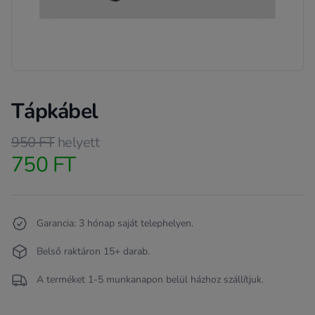
Tápkábel
Product information
950 FT
helyett
750 FT
Termékleírás
Garancia: 3 hónap saját telephelyen.
Belső raktáron 15+ darab.
A terméket 1-5 munkanapon belül házhoz szállítjuk.