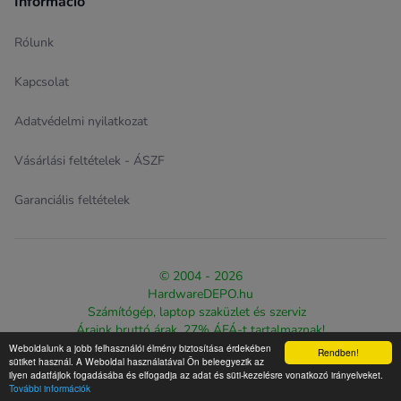
Információ
Rólunk
Kapcsolat
Adatvédelmi nyilatkozat
Vásárlási feltételek - ÁSZF
Garanciális feltételek
© 2004 - 2026
HardwareDEPO.hu
Számítógép, laptop szaküzlet és szerviz
Áraink bruttó árak, 27% ÁFÁ-t tartalmaznak!
Weboldalunk a jobb felhasználói élmény biztosítása érdekében
Rendben!
Design & eCommerce solution proudly created by
The Web
sütiket használ. A Weboldal használatával Ön beleegyezik az
ilyen adatfájlok fogadásába és elfogadja az adat és süti-kezelésre vonatkozó irányelveket.
Warriorz
További információk