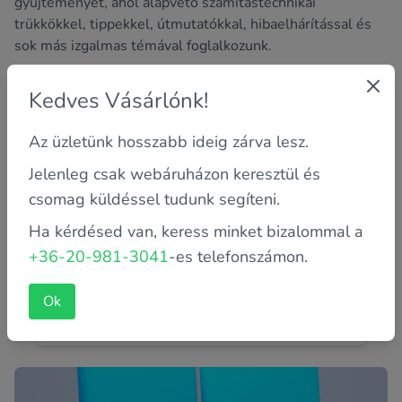
gyűjteményét, ahol alapvető számítástechnikai
trükkökkel, tippekkel, útmutatókkal, hibaelhárítással és
sok más izgalmas témával foglalkozunk.
Kedves Vásárlónk!
Az üzletünk hosszabb ideig zárva lesz.
Jelenleg csak webáruházon keresztül és
csomag küldéssel tudunk segíteni.
Ha kérdésed van, keress minket bizalommal a
+36-20-981-3041
-es telefonszámon.
Kitört a DC aljzat! Mit tegyek?
A laptopok rengeteg előnnyel rendelkeznek az asztali
Ok
gépekkel szemben, ez köztudott. Azonban van egy
"hátrányuk" is. Bi...