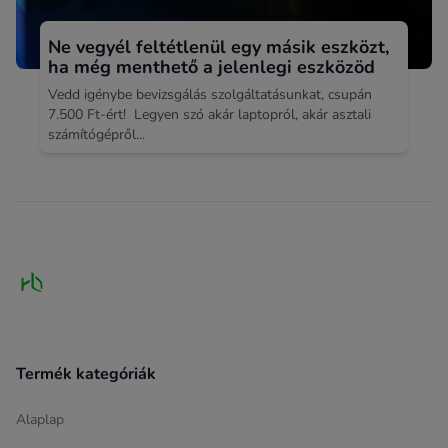
Ne vegyél feltétlenül egy másik eszközt,
ha még menthető a jelenlegi eszközöd
Vedd igénybe bevizsgálás szolgáltatásunkat, csupán
7.500 Ft-ért! Legyen szó akár laptopról, akár asztali
számítógépről...
Footer
Termék kategóriák
Alaplap