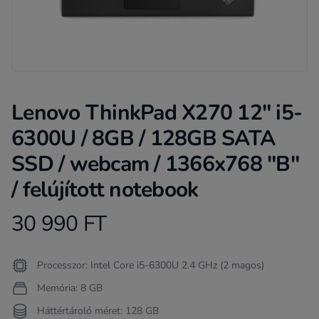
Lenovo ThinkPad X270 12" i5-
6300U / 8GB / 128GB SATA
SSD / webcam / 1366x768 "B"
/ felújított notebook
30 990 FT
Product information
Termékleírás
Processzor: Intel Core i5-6300U 2.4 GHz (2 magos)
Memória: 8 GB
Háttértároló méret: 128 GB