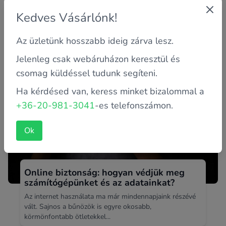
derítsd ki az okát
Kedves Vásárlónk!
Ismerős helyzet, amikor bedugod a töltőt, de az
akkumulátor százaléka szinte alig akar feljebb menni?
Az üzletünk hosszabb ideig zárva lesz.
Sok felhasználó ta...
Jelenleg csak webáruházon keresztül és
csomag küldéssel tudunk segíteni.
Ha kérdésed van, keress minket bizalommal a
+36-20-981-3041
-es telefonszámon.
Ok
Online biztonság: hogyan védjük meg
számítógépünket és az adatainkat?
Az internet használata ma már mindennapjaink részévé
vált. Sajnos a bűnözök is egyre okosabb,
körmönfontabb ötletekkel...