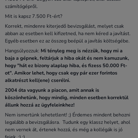
számítógépről.
Mit is kapsz 7.500 Ft-ért?
Korrekt, mindenre kiterjedő bevizsgálást, melyet csak
abban az esetben kell kifizetned, ha nem kéred a javítást.
Egyéb esetben ez az összeg beépül a javítás költségébe.
Hangsúlyozzuk:
Mi tényleg meg is nézzük, hogy mi a
baja a gépnek, feltárjuk a hiba okát és nem kamuzunk,
hogy "hát ez bizony alaplap hiba, és fizess 50.000 Ft-
ot". Amikor lehet, hogy csak egy pár ezer forintos
alkatrészt kell(ene) cserélni.
2004 óta vagyunk a piacon, amit annak is
köszönhetünk, hogy mindig, minden esetben korrektül
állunk hozzá az ügyfeleinkhez!
Nem ismertünk lehetetlent! ;) Érdemes mindent behozni
legalább a bevizsgálásra. Tudunk egy klassz helyet, ahol
nem vernek át, értenek hozzá, és még a kollégák is jó
fejek. :) ;)