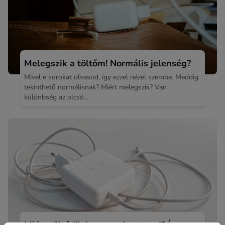
Melegszik a töltőm! Normális jelenség?
Mivel e sorokat olvasod, így ezzel nézel szembe. Meddig
tekinthető normálisnak? Miért melegszik? Van
különbség az olcsó...
Miért töltődik lassan a laptopod? Így