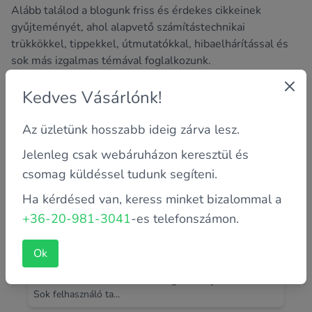
Alább találod a blogunk friss és érdekes cikkeinek
gyűjteményét, ahol alapvető számítástechnikai
trükkökkel, tippekkel, útmutatókkal, hibaelhárítással és
sok más izgalmas témával foglalkozunk.
Kedves Vásárlónk!
Az üzletünk hosszabb ideig zárva lesz.
Jelenleg csak webáruházon keresztül és
csomag küldéssel tudunk segíteni.
Ha kérdésed van, keress minket bizalommal a
+36-20-981-3041
-es telefonszámon.
Miért töltődik lassan a laptopod? Így
derítsd ki az okát
Ok
Ismerős helyzet, amikor bedugod a töltőt, de az
akkumulátor százaléka szinte alig akar feljebb menni?
Sok felhasználó ta...