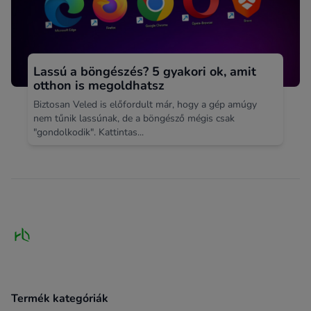
Lassú a böngészés? 5 gyakori ok, amit
otthon is megoldhatsz
Biztosan Veled is előfordult már, hogy a gép amúgy
nem tűnik lassúnak, de a böngésző mégis csak
"gondolkodik". Kattintas...
Footer
Termék kategóriák