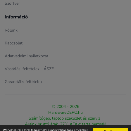
Szoftver
Információ
Rólunk
Kapcsolat
Adatvédelmi nyilatkozat
Vásárlási feltételek - ÁSZF
Garanciális feltételek
© 2004 - 2026
HardwareDEPO.hu
Számítógép, laptop szaküzlet és szerviz
Áraink bruttó árak, 27% ÁFÁ-t tartalmaznak!
Weboldalunk a jobb felhasználói élmény biztosítása érdekében