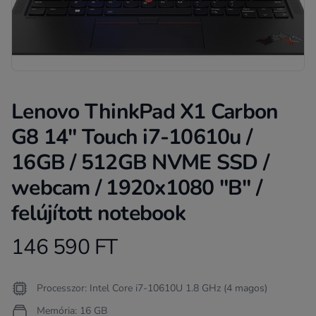
Lenovo ThinkPad X1 Carbon
G8 14" Touch i7-10610u /
16GB / 512GB NVME SSD /
webcam / 1920x1080 "B" /
felújított notebook
146 590 FT
Product information
Termékleírás
Processzor: Intel Core i7-10610U 1.8 GHz (4 magos)
Memória: 16 GB