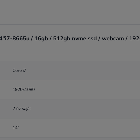
4"i7-8665u / 16gb / 512gb nvme ssd / webcam / 1920x
Core i7
1920x1080
2 év saját
14"