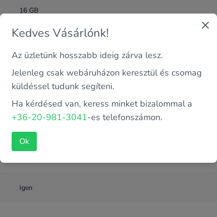
16 GB
Kedves Vásárlónk!
DDR4
Az üzletünk hosszabb ideig zárva lesz.
Intel 8. Gen
Jelenleg csak webáruházon keresztül és csomag
küldéssel tudunk segíteni.
NVME SSD
Ha kérdésed van, keress minket bizalommal a
+36-20-981-3041
-es telefonszámon.
Intel Core i7-8665UE 1.7 GHz (4 magos)
Ok
512 GB
Igen