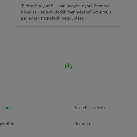
Tudtad,hogy az EU-ban nagyon gyors ütemben
növekszik az e-hulladék mennyisége? Az elmúlt
pár évben nagyjából megduplázó...
hívum
Beviteli eszközök
gészítők
Memória