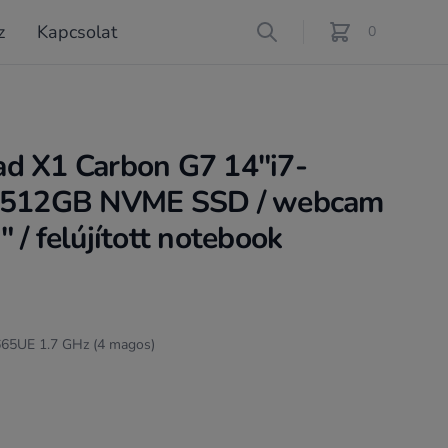
z
Kapcsolat
Search
0
féle termék a ko
d X1 Carbon G7 14"i7-
/ 512GB NVME SSD / webcam
 / felújított notebook
8665UE 1.7 GHz (4 magos)