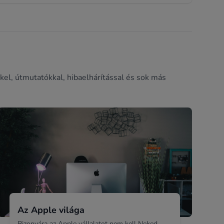
kel, útmutatókkal, hibaelhárítással és sok más
Az Apple világa
Bizonyára az Apple vállalatot nem kell Neked