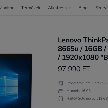
Monitor
Termékek
Alkatrészek
Blog
Szervi
Lenovo ThinkPa
8665u / 16GB 
/ 1920x1080 "B"
97 990 FT
Product information
Termékleírás
Processzor: Intel Core i7-
Memória: 16 GB
Háttértároló méret: 512 GB