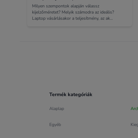
Milyen szempontok alapján válassz
kijelzőméretet? Melyik számodra az ideális?
Laptop vásárlásakor a teljesítmény, az ak...
Footer
Termék kategóriák
Alaplap
Arc
Egyéb
Kie