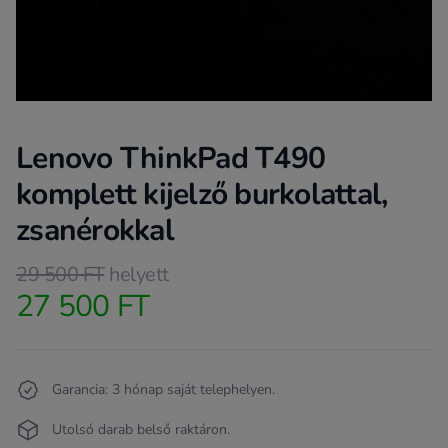
Lenovo ThinkPad T490
komplett kijelző burkolattal,
zsanérokkal
Product information
29 500 FT
helyett
27 500 FT
Termékleírás
Garancia: 3 hónap saját telephelyen.
Utolsó darab belső raktáron.