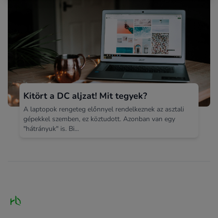
Kitört a DC aljzat! Mit tegyek?
A laptopok rengeteg előnnyel rendelkeznek az asztali
gépekkel szemben, ez köztudott. Azonban van egy
"hátrányuk" is. Bi...
Footer