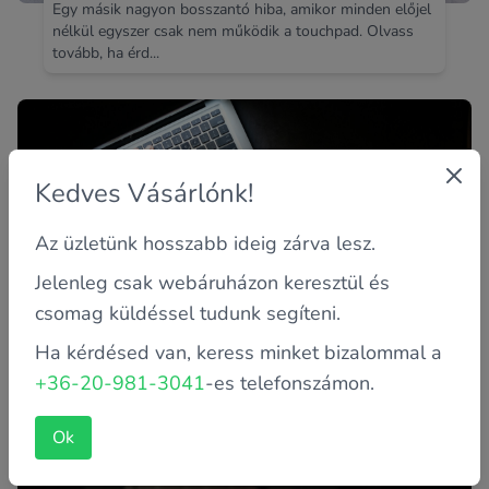
Egy másik nagyon bosszantó hiba, amikor minden előjel
nélkül egyszer csak nem működik a touchpad. Olvass
tovább, ha érd...
Kedves Vásárlónk!
Az üzletünk hosszabb ideig zárva lesz.
Jelenleg csak webáruházon keresztül és
csomag küldéssel tudunk segíteni.
Online biztonság: hogyan védjük meg
Ha kérdésed van, keress minket bizalommal a
számítógépünket és az adatainkat?
+36-20-981-3041
-es telefonszámon.
Az internet használata ma már mindennapjaink részévé
vált. Sajnos a bűnözök is egyre okosabb,
körmönfontabb ötletekkel...
Ok