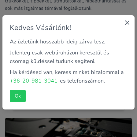
trükkökkel, tippekkel, útmutatókkal, hibaelhárítással és
sok más izgalmas témával foglalkozunk.
Kedves Vásárlónk!
Az üzletünk hosszabb ideig zárva lesz.
Jelenleg csak webáruházon keresztül és
csomag küldéssel tudunk segíteni.
Ha kérdésed van, keress minket bizalommal a
+36-20-981-3041
-es telefonszámon.
Mit tegyél, ha lefagyott a géped?
Biztosan Veled is megtörtént már,hogy lefagyott, vagy
Ok
nehezen, lassan reagált a gép. Nem kell azonnal
újratelepíteni, v...