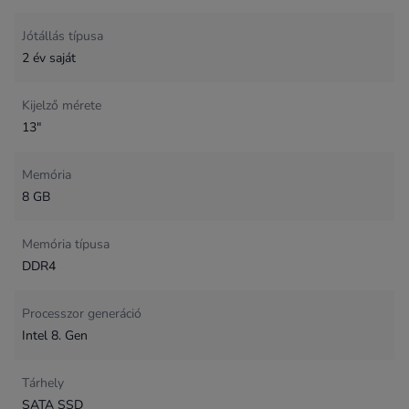
Jótállás típusa
2 év saját
Kijelző mérete
13"
Memória
8 GB
Memória típusa
DDR4
Processzor generáció
Intel 8. Gen
Tárhely
SATA SSD