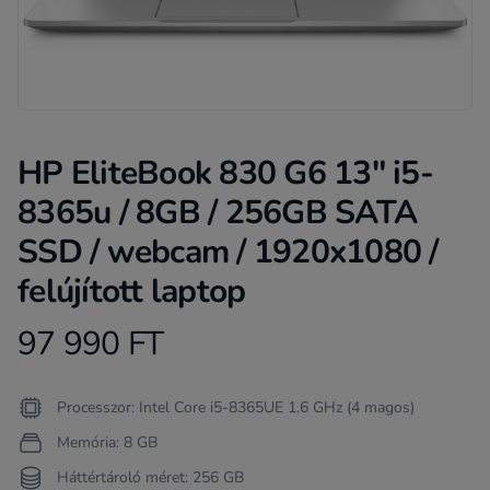
HP EliteBook 830 G6 13" i5-
8365u / 8GB / 256GB SATA
SSD / webcam / 1920x1080 /
felújított laptop
97 990 FT
Product information
Termékleírás
Processzor: Intel Core i5-8365UE 1.6 GHz (4 magos)
Memória: 8 GB
Háttértároló méret: 256 GB