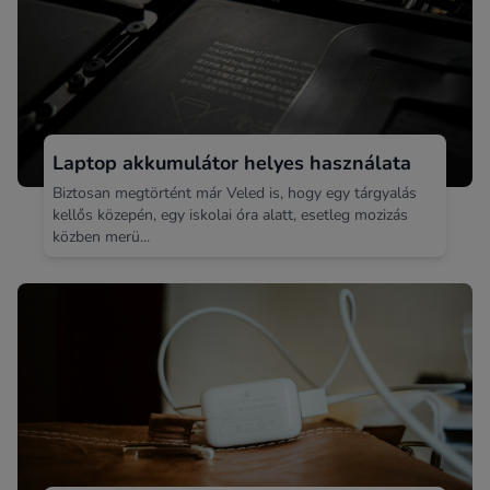
Laptop akkumulátor helyes használata
Biztosan megtörtént már Veled is, hogy egy tárgyalás
kellős közepén, egy iskolai óra alatt, esetleg mozizás
közben merü...