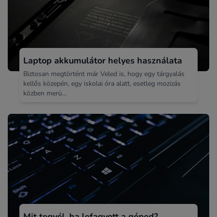
Laptop akkumulátor helyes használata
Biztosan megtörtént már Veled is, hogy egy tárgyalás
kellős közepén, egy iskolai óra alatt, esetleg mozizás
közben merü...
Mit tegyél, ha lefagyott a géped?