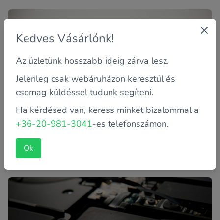
Kedves Vásárlónk!
Az üzletünk hosszabb ideig zárva lesz.
Jelenleg csak webáruházon keresztül és
csomag küldéssel tudunk segíteni.
Ha kérdésed van, keress minket bizalommal a
Kicsi vagy nagy laptop kijelző? Melyik a
jobb? :)
+36-20-981-3041
-es telefonszámon.
Milyen szempontok alapján válassz kijelzőméretet?
Melyik számodra az ideális? Laptop vásárlásakor a
Ok
teljesítmény, az ak...