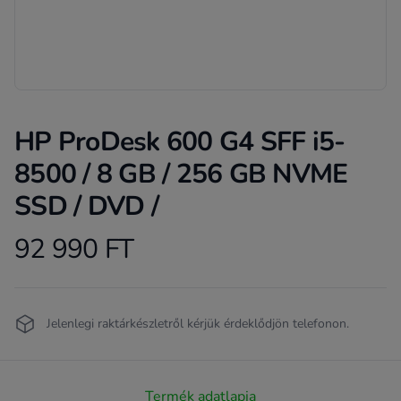
HP ProDesk 600 G4 SFF i5-
8500 / 8 GB / 256 GB NVME
SSD / DVD /
92 990 FT
Product information
Termékleírás
Jelenlegi raktárkészletről kérjük érdeklődjön telefonon.
Termék adatlapja