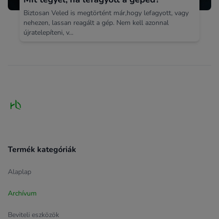
Biztosan Veled is megtörtént már,hogy lefagyott, vagy
nehezen, lassan reagált a gép. Nem kell azonnal
újratelepíteni, v...
Footer
Termék kategóriák
Alaplap
Archívum
Beviteli eszközök