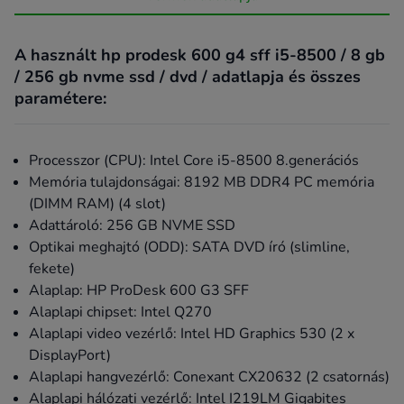
A használt hp prodesk 600 g4 sff i5-8500 / 8 gb
/ 256 gb nvme ssd / dvd / adatlapja és összes
paramétere:
Processzor (CPU): Intel Core i5-8500 8.generációs
Memória tulajdonságai: 8192 MB DDR4 PC memória
(DIMM RAM) (4 slot)
Adattároló: 256 GB NVME SSD
Optikai meghajtó (ODD): SATA DVD író (slimline,
fekete)
Alaplap: HP ProDesk 600 G3 SFF
Alaplapi chipset: Intel Q270
Alaplapi video vezérlő: Intel HD Graphics 530 (2 x
DisplayPort)
Alaplapi hangvezérlő: Conexant CX20632 (2 csatornás)
Alaplapi hálózati vezérlő: Intel I219LM Gigabites