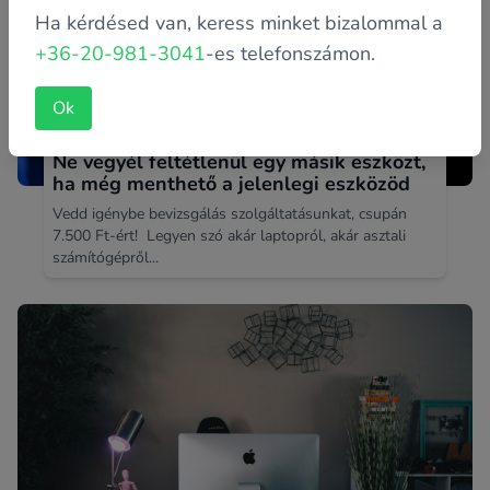
Ha kérdésed van, keress minket bizalommal a
+36-20-981-3041
-es telefonszámon.
Ok
Ne vegyél feltétlenül egy másik eszközt,
ha még menthető a jelenlegi eszközöd
Vedd igénybe bevizsgálás szolgáltatásunkat, csupán
7.500 Ft-ért! Legyen szó akár laptopról, akár asztali
számítógépről...