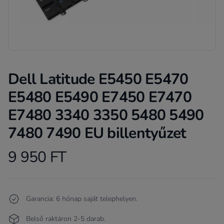
Dell Latitude E5450 E5470
E5480 E5490 E7450 E7470
E7480 3340 3350 5480 5490
7480 7490 EU billentyűzet
9 950 FT
Product information
Termékleírás
Garancia: 6 hónap saját telephelyen.
Belső raktáron 2-5 darab.