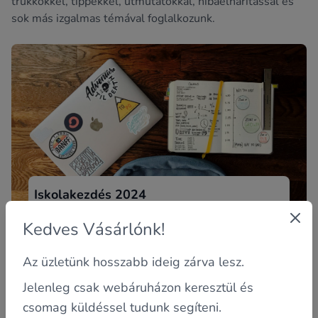
trükkökkel, tippekkel, útmutatókkal, hibaelhárítással és
sok más izgalmas témával foglalkozunk.
Iskolakezdés 2024
Bizony vészesen közeledik az ősz, és vele együtt a suli.
Kedves Vásárlónk!
Aminek vagy örülsz, vagy nem. Jó hír, hogy újra
találkozol az...
Az üzletünk hosszabb ideig zárva lesz.
Jelenleg csak webáruházon keresztül és
csomag küldéssel tudunk segíteni.