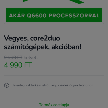
Vegyes, core2duo
számítógépek, akcióban!
Product information
9 990 FT
helyett
4 990 FT
Termékleírás
Jelenlegi raktárkészletről kérjük érdeklődjön telefonon.
Termék adatlapja