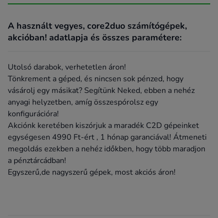
A használt vegyes, core2duo számítógépek,
akcióban! adatlapja és összes paramétere:
Utolsó darabok, verhetetlen áron!
Tönkrement a géped, és nincsen sok pénzed, hogy
vásárolj egy másikat? Segítünk Neked, ebben a nehéz
anyagi helyzetben, amíg összespórolsz egy
konfigurációra!
Akciónk keretében kiszórjuk a maradék C2D gépeinket
egységesen 4990 Ft-ért , 1 hónap garanciával! Átmeneti
megoldás ezekben a nehéz időkben, hogy több maradjon
a pénztárcádban!
Egyszerű,de nagyszerű gépek, most akciós áron!