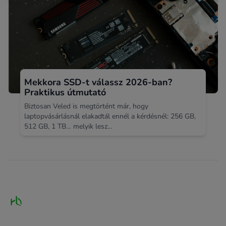
Mekkora SSD-t válassz 2026-ban?
Praktikus útmutató
Biztosan Veled is megtörtént már, hogy
laptopvásárlásnál elakadtál ennél a kérdésnél: 256 GB,
512 GB, 1 TB… melyik lesz...
Footer