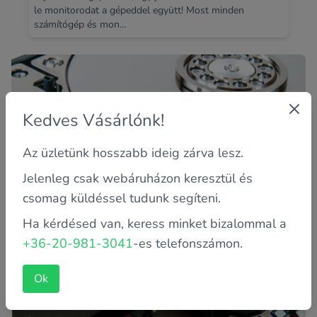
le monitorodat a gépeddel együtt! Most minden
számítógép és mon...
Kedves Vásárlónk!
Az üzletünk hosszabb ideig zárva lesz.
Jelenleg csak webáruházon keresztül és
csomag küldéssel tudunk segíteni.
Adatmentés 15.900 ft-tól
Ha kérdésed van, keress minket bizalommal a
Ne hagyd elveszni pótolhatatlan képeidet, videóidat!
Ezen szolgáltatásunk ára adatmennyiségtől függően
+36-20-981-3041
-es telefonszámon.
változhat. Által...
Ok