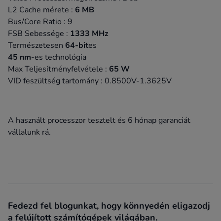
L2 Cache mérete :
6 MB
Bus/Core Ratio : 9
FSB Sebessége :
1333 MHz
Természetesen
64-bit
es
45 nm
-es technológia
Max Teljesítményfelvétele :
65 W
VID feszültség tartomány : 0.8500V-1.3625V
A használt processzor tesztelt és 6 hónap garanciát
vállalunk rá.
Fedezd fel blogunkat, hogy könnyedén eligazodj
a felújított számítógépek világában.