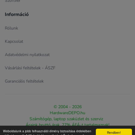
Szoftver
Információ
Rólunk
Kapcsolat
Adatvédelmi nyilatkozat
Vásárlási feltételek - ÁSZF
Garanciális feltételek
© 2004 - 2026
HardwareDEPO.hu
Számítógép, laptop szaküzlet és szerviz
Áraink bruttó árak, 27% ÁFÁ-t tartalmaznak!
Weboldalunk a jobb felhasználói élmény biztosítása érdekében
Rendben!