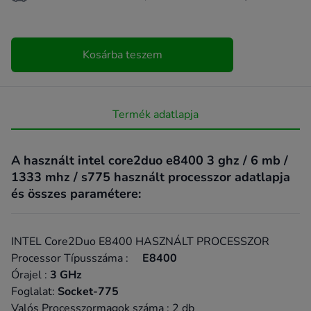
Kosárba teszem
Termék adatlapja
A használt intel core2duo e8400 3 ghz / 6 mb /
1333 mhz / s775 használt processzor adatlapja
és összes paramétere:
INTEL Core2Duo E8400 HASZNÁLT PROCESSZOR
Processor Típusszáma :
E8400
Órajel :
3 GHz
Foglalat:
Socket-775
Valós Processzormagok száma : 2 db