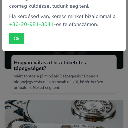
csomag küldéssel tudunk segíteni.
Ha kérdésed van, keress minket bizalommal a
+36-20-981-3041
-es telefonszámon.
Ok
Hogyan válaszd ki a tökeletes
tápegységet?
Miért fontos a jó minőségű tápegység? Ebben a
blogbejegyzésben szakszavak nélkül, közérthetően
próbálunk Neked segíteni...