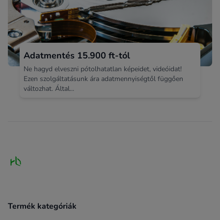
Adatmentés 15.900 ft-tól
Ne hagyd elveszni pótolhatatlan képeidet, videóidat!
Ezen szolgáltatásunk ára adatmennyiségtől függően
változhat. Által...
Footer
Termék kategóriák