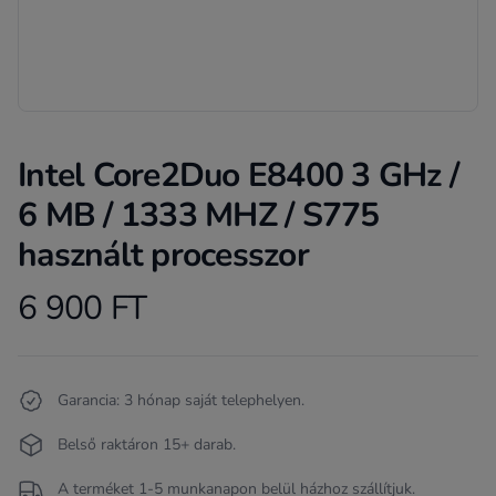
Intel Core2Duo E8400 3 GHz /
6 MB / 1333 MHZ / S775
használt processzor
6 900 FT
Product information
Termékleírás
Garancia: 3 hónap saját telephelyen.
Belső raktáron 15+ darab.
A terméket 1-5 munkanapon belül házhoz szállítjuk.