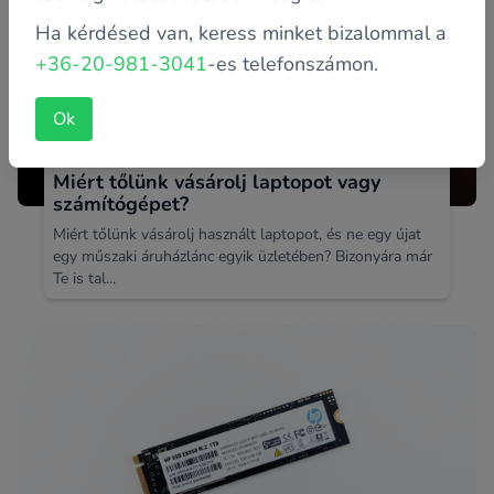
Ha kérdésed van, keress minket bizalommal a
+36-20-981-3041
-es telefonszámon.
Ok
Miért tőlünk vásárolj laptopot vagy
számítógépet?
Miért tőlünk vásárolj használt laptopot, és ne egy újat
egy műszaki áruházlánc egyik üzletében? Bizonyára már
Te is tal...