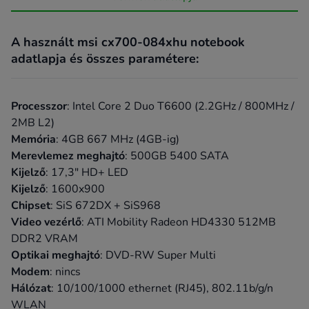
A használt msi cx700-084xhu notebook
adatlapja és összes paramétere:
Processzor
: Intel Core 2 Duo T6600 (2.2GHz / 800MHz /
2MB L2)
Memória
: 4GB 667 MHz (4GB-ig)
Merevlemez meghajtó
: 500GB 5400 SATA
Kijelző
: 17,3" HD+ LED
Kijelző
: 1600x900
Chipset
: SiS 672DX + SiS968
Video vezérlő
: ATI Mobility Radeon HD4330 512MB
DDR2 VRAM
Optikai meghajtó
: DVD-RW Super Multi
Modem
: nincs
Hálózat
: 10/100/1000 ethernet (RJ45), 802.11b/g/n
WLAN