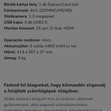
Bővítő kártya hely
: 1 db ExpressCard slot
Kártyaolvasó
: 4in1 (SD/MMC/MS/XD)
Webkamera
: 1.3 megapixel
USB kapu
: 3 db USB2.0
Monitor kimenet
: 15-pin, D-Sub, HDMI
Operációs rendszer
: nincs
Akkumulátor
: 6 cellás 4400 mAH Li-ion
Méret
: 414 x 267 x 37 mm
tömeg
: 3 kg
Fedezd fel blogunkat, hogy könnyedén eligazodj
a felújított számítógépek világában.
Alább találod a blogunk friss és érdekes cikkeinek
gyűjteményét, ahol alapvető számítástechnikai
trükkökkel, tippekkel, útmutatókkal, hibaelhárítással és