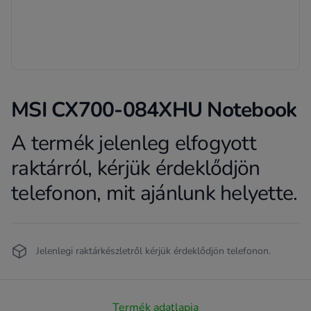
MSI CX700-084XHU Notebook
A termék jelenleg elfogyott
Product information
raktárról, kérjük érdeklődjön
telefonon, mit ajánlunk helyette.
Termékleírás
Jelenlegi raktárkészletről kérjük érdeklődjön telefonon.
Termék adatlapja