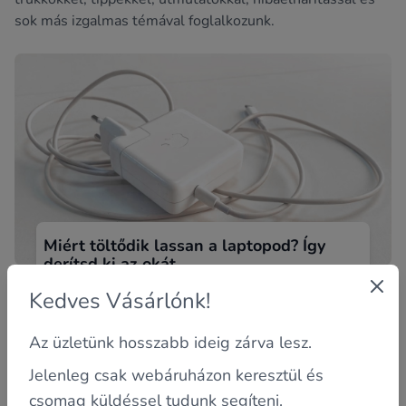
sok más izgalmas témával foglalkozunk.
Miért töltődik lassan a laptopod? Így
derítsd ki az okát
Ismerős helyzet, amikor bedugod a töltőt, de az
Kedves Vásárlónk!
akkumulátor százaléka szinte alig akar feljebb menni?
Sok felhasználó ta...
Az üzletünk hosszabb ideig zárva lesz.
Jelenleg csak webáruházon keresztül és
csomag küldéssel tudunk segíteni.