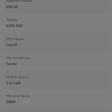
Háttértár mérete
256 GB
Tárhely
SATA SSD
CPU típusa
Core i5
Ház formátuma
Torony
Jótállás típusa
2 év saját
Memória típusa
DDR4