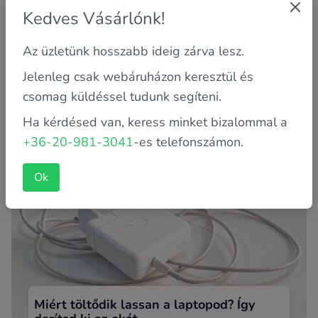
Kedves Vásárlónk!
Az üzletünk hosszabb ideig zárva lesz.
Miért tőlünk vásárolj laptopot vagy
számítógépet?
Jelenleg csak webáruházon keresztül és
csomag küldéssel tudunk segíteni.
Miért tőlünk vásárolj használt laptopot, és ne egy újat
egy műszaki áruházlánc egyik üzletében? Bizonyára már
Ha kérdésed van, keress minket bizalommal a
Te is tal...
+36-20-981-3041
-es telefonszámon.
Ok
Miért töltődik lassan a laptopod? Így