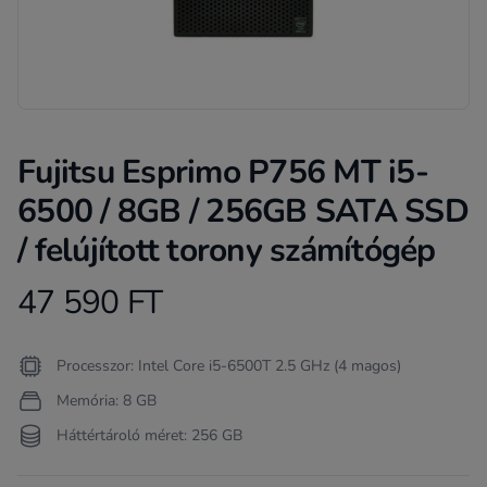
Fujitsu Esprimo P756 MT i5-
6500 / 8GB / 256GB SATA SSD
/ felújított torony számítógép
47 590 FT
Product information
Termékleírás
Processzor: Intel Core i5-6500T 2.5 GHz (4 magos)
Memória: 8 GB
Háttértároló méret: 256 GB