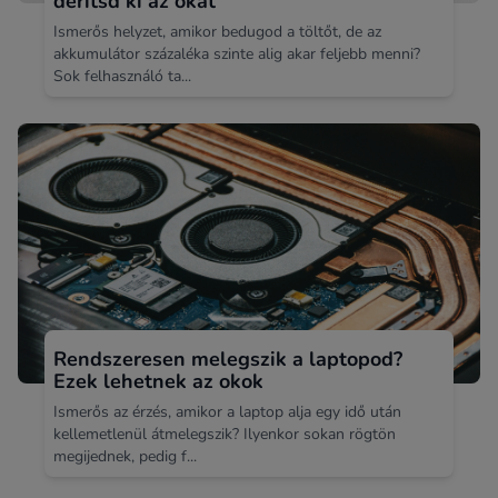
derítsd ki az okát
Ismerős helyzet, amikor bedugod a töltőt, de az
akkumulátor százaléka szinte alig akar feljebb menni?
Sok felhasználó ta...
Rendszeresen melegszik a laptopod?
Ezek lehetnek az okok
Ismerős az érzés, amikor a laptop alja egy idő után
kellemetlenül átmelegszik? Ilyenkor sokan rögtön
megijednek, pedig f...