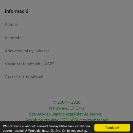
Információ
Rólunk
Kapcsolat
Adatvédelmi nyilatkozat
Vásárlási feltételek - ÁSZF
Garanciális feltételek
© 2004 - 2026
HardwareDEPO.hu
Számítógép, laptop szaküzlet és szerviz
Áraink bruttó árak, 27% ÁFÁ-t tartalmaznak!
Weboldalunk a jobb felhasználói élmény biztosítása érdekében
Rendben!
Design & eCommerce solution proudly created by
The Web
sütiket használ. A Weboldal használatával Ön beleegyezik az