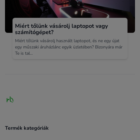
Miért tőlünk vásárolj laptopot vagy
számítógépet?
Miért tőlünk vásárolj használt laptopot, és ne egy újat
egy műszaki áruházlánc egyik üzletében? Bizonyára már
Te is tal...
Footer
Termék kategóriák