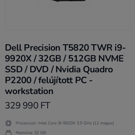
Dell Precision T5820 TWR i9-
9920X / 32GB / 512GB NVME
SSD / DVD / Nvidia Quadro
P2200 / felújított PC -
workstation
329 990 FT
Product information
Termékleírás
Processzor: Intel Core i9-9920X 3.5 GHz (12 magos)
Memória: 32 GB