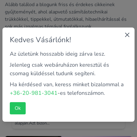
Alább találod a blogunk friss és érdekes cikkeinek
gyűjteményét, ahol alapvető számítástechnikai
trükkökkel, tippekkel, útmutatókkal, hibaelhárítással és
sok más izgalmas témával foglalkozunk.
Kedves Vásárlónk!
Az üzletünk hosszabb ideig zárva lesz.
Jelenleg csak webáruházon keresztül és
csomag küldéssel tudunk segíteni.
Ha kérdésed van, keress minket bizalommal a
+36-20-981-3041
-es telefonszámon.
Eltérések egy típuson belül
Ok
Ez a bejegyzés lehet akár általános is,de most mi
konkrét gépeket hasonlítunk össze, csupán a méretük
alapján.Azt bizon...