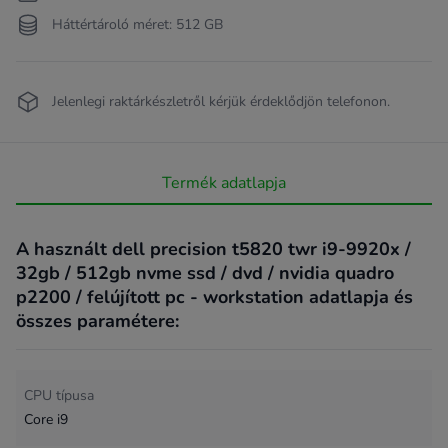
Háttértároló méret: 512 GB
Jelenlegi raktárkészletről kérjük érdeklődjön telefonon.
Termék adatlapja
A használt dell precision t5820 twr i9-9920x /
32gb / 512gb nvme ssd / dvd / nvidia quadro
p2200 / felújított pc - workstation adatlapja és
összes paramétere:
CPU típusa
Core i9