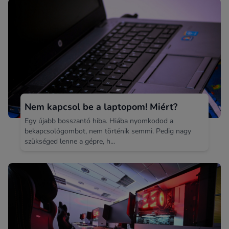
Nem kapcsol be a laptopom! Miért?
Egy újabb bosszantó hiba. Hiába nyomkodod a
bekapcsológombot, nem történik semmi. Pedig nagy
szükséged lenne a gépre, h...