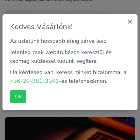
Kedves Vásárlónk!
Az üzletünk hosszabb ideig zárva lesz.
Jelenleg csak webáruházon keresztül és
csomag küldéssel tudunk segíteni.
Ha kérdésed van, keress minket bizalommal a
Miért töltődik lassan a laptopod? Így
+36-20-981-3041
-es telefonszámon.
derítsd ki az okát
Ismerős helyzet, amikor bedugod a töltőt, de az
Ok
akkumulátor százaléka szinte alig akar feljebb menni?
Sok felhasználó ta...