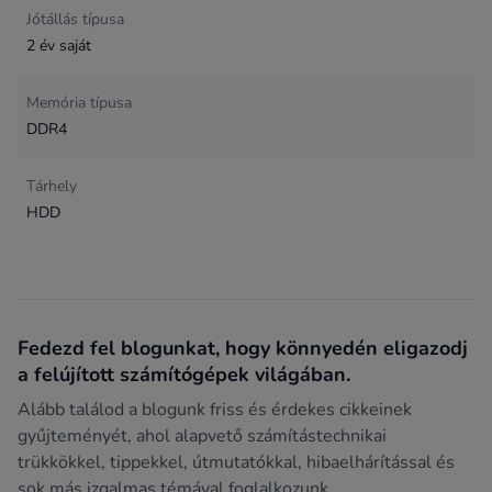
Jótállás típusa
2 év saját
Memória típusa
DDR4
Tárhely
HDD
Fedezd fel blogunkat, hogy könnyedén eligazodj
a felújított számítógépek világában.
Alább találod a blogunk friss és érdekes cikkeinek
gyűjteményét, ahol alapvető számítástechnikai
trükkökkel, tippekkel, útmutatókkal, hibaelhárítással és
sok más izgalmas témával foglalkozunk.