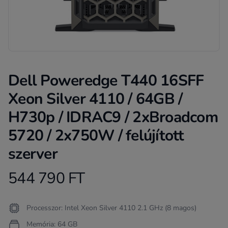
Dell Poweredge T440 16SFF
Xeon Silver 4110 / 64GB /
H730p / IDRAC9 / 2xBroadcom
5720 / 2x750W / felújított
szerver
544 790 FT
Product information
Termékleírás
Processzor: Intel Xeon Silver 4110 2.1 GHz (8 magos)
Memória: 64 GB