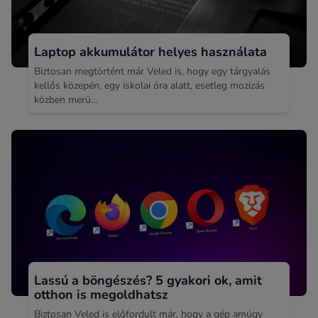
Laptop akkumulátor helyes használata
Biztosan megtörtént már Veled is, hogy egy tárgyalás
kellős közepén, egy iskolai óra alatt, esetleg mozizás
közben merü...
Lassú a böngészés? 5 gyakori ok, amit
otthon is megoldhatsz
Biztosan Veled is előfordult már, hogy a gép amúgy