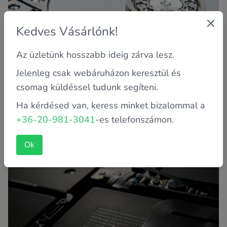
Kedves Vásárlónk!
Az üzletünk hosszabb ideig zárva lesz.
Jelenleg csak webáruházon keresztül és
csomag küldéssel tudunk segíteni.
Adatmentés 15.900 ft-tól
Ha kérdésed van, keress minket bizalommal a
Ne hagyd elveszni pótolhatatlan képeidet, videóidat!
+36-20-981-3041
-es telefonszámon.
Ezen szolgáltatásunk ára adatmennyiségtől függően
változhat. Által...
Ok