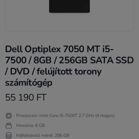
Dell Optiplex 7050 MT i5-
7500 / 8GB / 256GB SATA SSD
/ DVD / felújított torony
számítógép
55 190 FT
Product information
Termékleírás
Processzor: Intel Core i5-7500T 2.7 GHz (4 magos)
Memória: 8 GB
Háttértároló méret: 256 GB