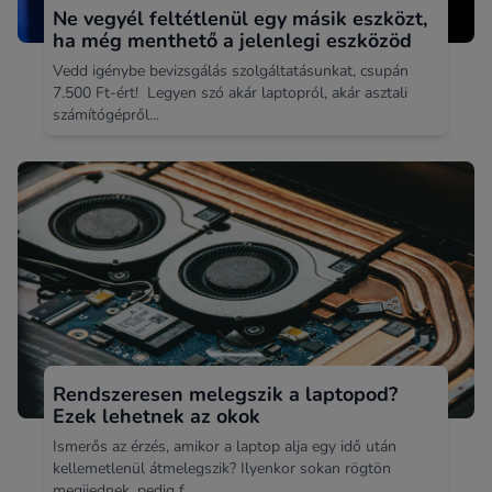
Ne vegyél feltétlenül egy másik eszközt,
ha még menthető a jelenlegi eszközöd
Vedd igénybe bevizsgálás szolgáltatásunkat, csupán
7.500 Ft-ért! Legyen szó akár laptopról, akár asztali
számítógépről...
Rendszeresen melegszik a laptopod?
Ezek lehetnek az okok
Ismerős az érzés, amikor a laptop alja egy idő után
kellemetlenül átmelegszik? Ilyenkor sokan rögtön
megijednek, pedig f...