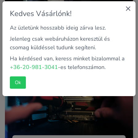
Kedves Vásárlónk!
Az üzletünk hosszabb ideig zárva lesz.
Online biztonság: hogyan védjük meg
Jelenleg csak webáruházon keresztül és
számítógépünket és az adatainkat?
csomag küldéssel tudunk segíteni.
Az internet használata ma már mindennapjaink részévé
Ha kérdésed van, keress minket bizalommal a
vált. Sajnos a bűnözök is egyre okosabb,
körmönfontabb ötletekkel...
+36-20-981-3041
-es telefonszámon.
Ok