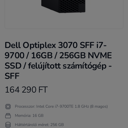
Dell Optiplex 3070 SFF i7-
9700 / 16GB / 256GB NVME
SSD / felújított számítógép -
SFF
164 290 FT
Product information
Termékleírás
Processzor: Intel Core i7-9700TE 1.8 GHz (8 magos)
Memória: 16 GB
Háttértároló méret: 256 GB