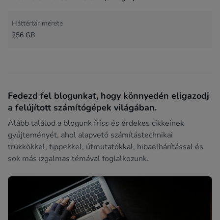
Háttértár mérete
256 GB
Fedezd fel blogunkat, hogy könnyedén eligazodj
a felújított számítógépek világában.
Alább találod a blogunk friss és érdekes cikkeinek
gyűjteményét, ahol alapvető számítástechnikai
trükkökkel, tippekkel, útmutatókkal, hibaelhárítással és
sok más izgalmas témával foglalkozunk.