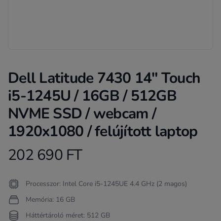
Dell Latitude 7430 14" Touch
i5-1245U / 16GB / 512GB
NVME SSD / webcam /
1920x1080 / felújított laptop
202 690 FT
Product information
Termékleírás
Processzor: Intel Core i5-1245UE 4.4 GHz (2 magos)
Memória: 16 GB
Háttértároló méret: 512 GB