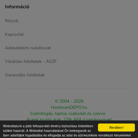
Információ
Rólunk
Kapcsolat
Adatvédelmi nyilatkozat
Vásárlási feltételek - ÁSZF
Garanciális feltételek
© 2004 - 2026
HardwareDEPO.hu
Számítógép, laptop szaküzlet és szerviz
Áraink bruttó árak, 27% ÁFÁ-t tartalmaznak!
Weboldalunk a jobb felhasználói élmény biztosítása érdekében
Rendben!
Design & eCommerce solution proudly created by
The Web
sütiket használ. A Weboldal használatával Ön beleegyezik az
ilyen adatfájlok fogadásába és elfogadja az adat és süti-kezelésre vonatkozó irányelveket.
Warriorz