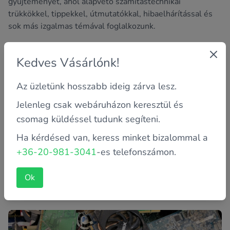
gyűjteményét, ahol alapvető számítástechnikai
trükkökkel, tippekkel, útmutatókkal, hibaelhárítással és
sok más izgalmas témával foglalkozunk.
Kedves Vásárlónk!
Az üzletünk hosszabb ideig zárva lesz.
Jelenleg csak webáruházon keresztül és
csomag küldéssel tudunk segíteni.
Ha kérdésed van, keress minket bizalommal a
+36-20-981-3041
-es telefonszámon.
Monitor és pc kedvezményesen
A jó számítógép mellé, egy jó monitor is dukál! Cseréld
Ok
le monitorodat a gépeddel együtt! Most minden
számítógép és mon...