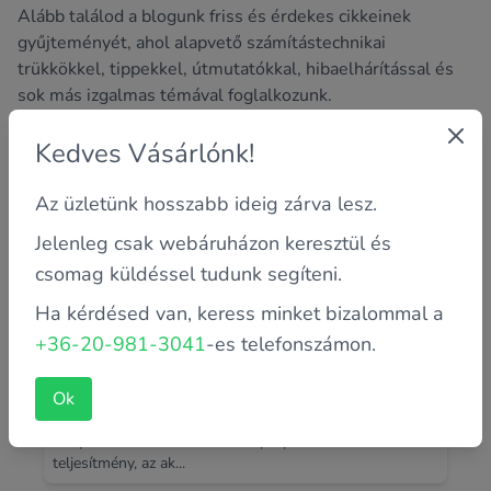
Alább találod a blogunk friss és érdekes cikkeinek
gyűjteményét, ahol alapvető számítástechnikai
trükkökkel, tippekkel, útmutatókkal, hibaelhárítással és
sok más izgalmas témával foglalkozunk.
Kedves Vásárlónk!
Az üzletünk hosszabb ideig zárva lesz.
Jelenleg csak webáruházon keresztül és
csomag küldéssel tudunk segíteni.
Ha kérdésed van, keress minket bizalommal a
+36-20-981-3041
-es telefonszámon.
Kicsi vagy nagy laptop kijelző? Melyik a
jobb? :)
Ok
Milyen szempontok alapján válassz kijelzőméretet?
Melyik számodra az ideális? Laptop vásárlásakor a
teljesítmény, az ak...