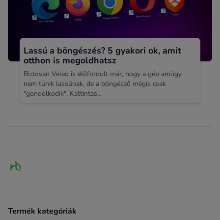
Lassú a böngészés? 5 gyakori ok, amit
otthon is megoldhatsz
Biztosan Veled is előfordult már, hogy a gép amúgy
nem tűnik lassúnak, de a böngésző mégis csak
"gondolkodik". Kattintas...
Footer
Termék kategóriák