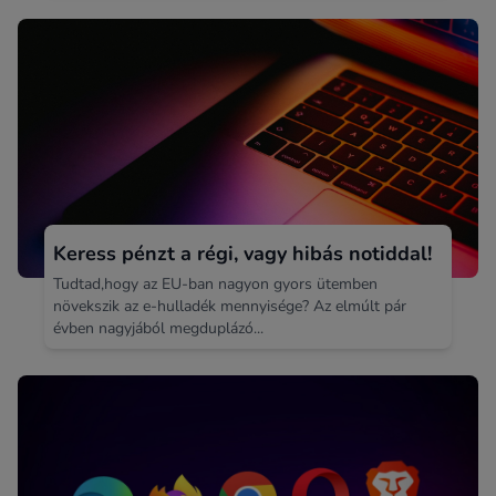
Keress pénzt a régi, vagy hibás notiddal!
Tudtad,hogy az EU-ban nagyon gyors ütemben
növekszik az e-hulladék mennyisége? Az elmúlt pár
évben nagyjából megduplázó...