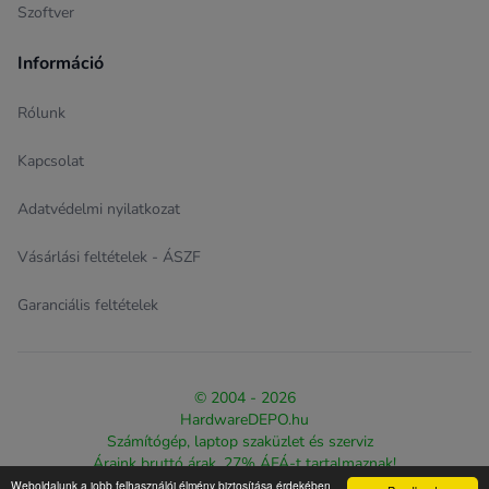
Szoftver
Információ
Rólunk
Kapcsolat
Adatvédelmi nyilatkozat
Vásárlási feltételek - ÁSZF
Garanciális feltételek
© 2004 - 2026
HardwareDEPO.hu
Számítógép, laptop szaküzlet és szerviz
Áraink bruttó árak, 27% ÁFÁ-t tartalmaznak!
Weboldalunk a jobb felhasználói élmény biztosítása érdekében