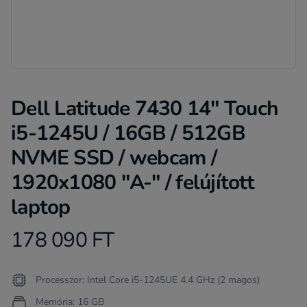
Dell Latitude 7430 14" Touch
i5-1245U / 16GB / 512GB
NVME SSD / webcam /
1920x1080 "A-" / felújított
laptop
178 090 FT
Product information
Termékleírás
Processzor: Intel Core i5-1245UE 4.4 GHz (2 magos)
Memória: 16 GB