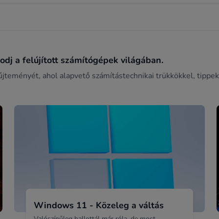
dj a felújított számítógépek világában.
űjteményét, ahol alapvető számítástechnikai trükkökkel, tippek
Windows 11 - Közeleg a váltás
Valószínűleg hallottál már róla, de most