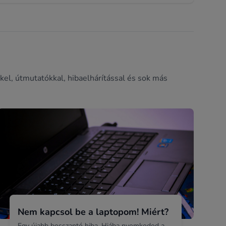
kel, útmutatókkal, hibaelhárítással és sok más
Nem kapcsol be a laptopom! Miért?
Egy újabb bosszantó hiba. Hiába nyomkodod a