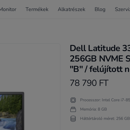
Monitor
Termékek
Alkatrészek
Blog
Szervi
Dell Latitude 3
256GB NVME S
"B" / felújított
78 790 FT
Product information
Termékleírás
Processzor: Intel Core i7-
Memória: 8 GB
Háttértároló méret: 256 GB