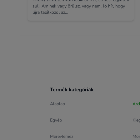
suli. Aminek vagy örülsz, vagy nem. Jó hír, hogy
újra találkozol az...
Footer
Termék kategóriák
Alaplap
Arc
Egyéb
Kie
Merevlemez
Mon