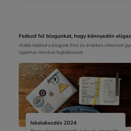
Fedezd fel blogunkat, hogy könnyedén eligazo
Alább találod a blogunk friss és érdekes cikkeinek gy
izgalmas témával foglalkozunk.
Iskolakezdés 2024
Bizony vészesen közeledik az ősz, és vele együtt a