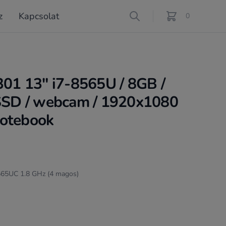
z
Kapcsolat
Search
0
féle termék a ko
301 13" i7-8565U / 8GB /
SD / webcam / 1920x1080
 notebook
8565UC 1.8 GHz (4 magos)