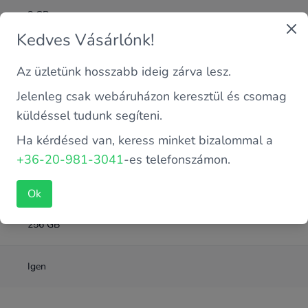
8 GB
Kedves Vásárlónk!
DDR4
Az üzletünk hosszabb ideig zárva lesz.
Jelenleg csak webáruházon keresztül és csomag
Intel 8. Gen
küldéssel tudunk segíteni.
Ha kérdésed van, keress minket bizalommal a
NVME SSD
+36-20-981-3041
-es telefonszámon.
Intel Core i7-8565UC 1.8 GHz (4 magos)
Ok
256 GB
Igen