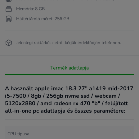
Memória: 8 GB
Háttértároló méret: 256 GB
Jelenlegi raktárkészletről kérjük érdeklődjön telefonon.
Termék adatlapja
A használt apple imac 18.3 27" a1419 mid-2017
i5-7500 / 8gb / 256gb nvme ssd / webcam /
5120x2880 / amd radeon rx 470 "b" / felújított
all-in-one pc adatlapja és összes paramétere:
CPU típusa