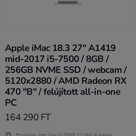
Apple iMac 18.3 27" A1419
mid-2017 i5-7500 / 8GB /
256GB NVME SSD / webcam /
5120x2880 / AMD Radeon RX
470 "B" / felújított all-in-one
PC
164 290 FT
Product information
Termékleírás
Processzor: Intel Core i5-7500T 2.7 GHz (4 magos)