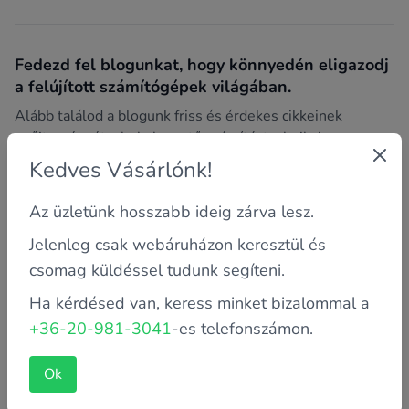
Fedezd fel blogunkat, hogy könnyedén eligazodj
a felújított számítógépek világában.
Alább találod a blogunk friss és érdekes cikkeinek
gyűjteményét, ahol alapvető számítástechnikai
trükkökkel, tippekkel, útmutatókkal, hibaelhárítással és
Kedves Vásárlónk!
sok más izgalmas témával foglalkozunk.
Az üzletünk hosszabb ideig zárva lesz.
Jelenleg csak webáruházon keresztül és
csomag küldéssel tudunk segíteni.
Ha kérdésed van, keress minket bizalommal a
+36-20-981-3041
-es telefonszámon.
Ok
Monitor és pc kedvezményesen