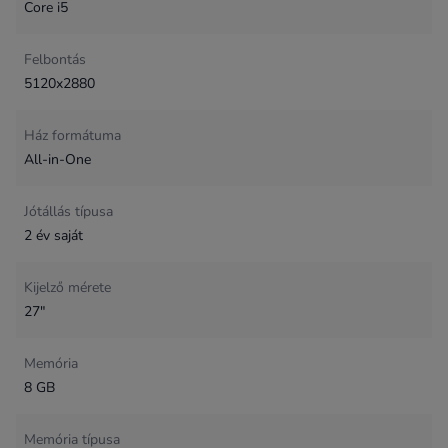
Core i5
Felbontás
5120x2880
Ház formátuma
All-in-One
Jótállás típusa
2 év saját
Kijelző mérete
27"
Memória
8 GB
Memória típusa