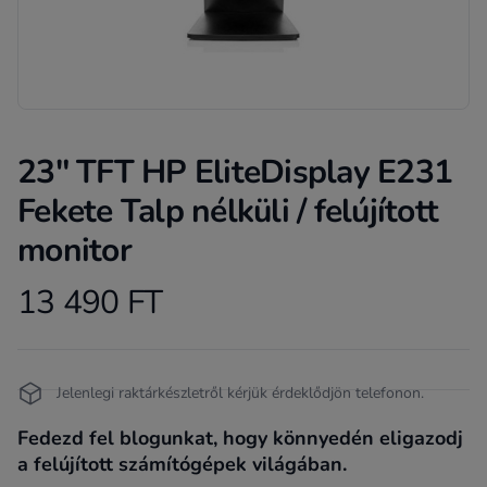
23" TFT HP EliteDisplay E231
Fekete Talp nélküli / felújított
monitor
13 490 FT
Product information
Termékleírás
Jelenlegi raktárkészletről kérjük érdeklődjön telefonon.
Fedezd fel blogunkat, hogy könnyedén eligazodj
a felújított számítógépek világában.