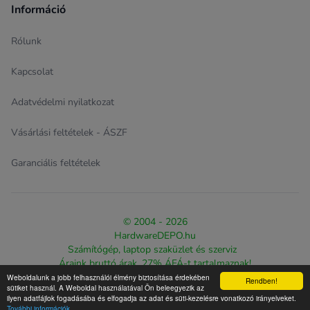
Információ
Rólunk
Kapcsolat
Adatvédelmi nyilatkozat
Vásárlási feltételek - ÁSZF
Garanciális feltételek
© 2004 - 2026
HardwareDEPO.hu
Számítógép, laptop szaküzlet és szerviz
Áraink bruttó árak, 27% ÁFÁ-t tartalmaznak!
Weboldalunk a jobb felhasználói élmény biztosítása érdekében
Rendben!
Design & eCommerce solution proudly created by
The Web
sütiket használ. A Weboldal használatával Ön beleegyezik az
ilyen adatfájlok fogadásába és elfogadja az adat és süti-kezelésre vonatkozó irányelveket.
Warriorz
További információk