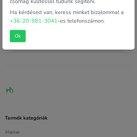
csomag küldéssel tudunk segíteni.
Ha kérdésed van, keress minket bizalommal a
+36-20-981-3041
-es telefonszámon.
Laptop akkumulátor helyes használata
Biztosan megtörtént már Veled is, hogy egy tárgyalás
Ok
kellős közepén, egy iskolai óra alatt, esetleg mozizás
közben merü...
Footer
Termék kategóriák
Alaplap