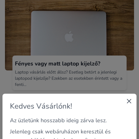
Fényes vagy matt laptop kijelző?
Laptop vásárlás előtt állsz? Esetleg betört a jelenlegi
laptopod kijelzője? Ezekben az esetekben érintett vagy a
fenti...
Kedves Vásárlónk!
Az üzletünk hosszabb ideig zárva lesz.
Jelenleg csak webáruházon keresztül és