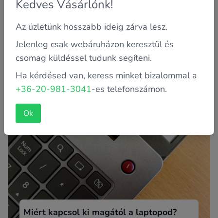
Kedves Vásárlónk!
Az üzletünk hosszabb ideig zárva lesz.
Jelenleg csak webáruházon keresztül és
Miért tőlünk vásárolj laptopot vagy
számítógépet?
csomag küldéssel tudunk segíteni.
Miért tőlünk vásárolj használt laptopot, és ne egy újat
Ha kérdésed van, keress minket bizalommal a
egy műszaki áruházlánc egyik üzletében? Bizonyára már
+36-20-981-3041
-es telefonszámon.
Te is tal...
Ok
Miért kapcsol ki magától a laptopod?