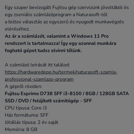
Egy szuper bevizsgált Fujitsu gép szervizünk jóvoltából és
egy zseniális számlázóprogram a Naturasoft-tól
a biztos választás az egyszerű és nyugodt munkavégzés
eléréséhez.
Az ár a számlázót, valamint a Windows 11 Pro
rendszert is tartalmazza! Így egy azonnal munkára
fogható gépet tudsz elvinni tőlünk.
A számlázó leírását itt találod:
https://hardwaredepo.hu/termek/naturasoft-szamla-
professional-szamlazo-program
A gépről röviden:
Fujitsu Esprimo D738 SFF i3-8100 / 8GB / 128GB SATA
SSD / DVD / felújított számítógép - SFF
CPU típusa: Core i3
Ház formátuma: SFF
Jótállás típusa: 2 év saját
Memória: 8 GB