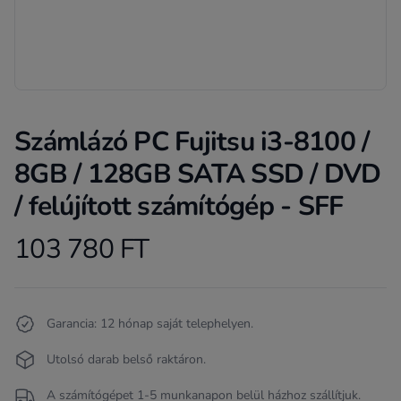
Számlázó PC Fujitsu i3-8100 /
8GB / 128GB SATA SSD / DVD
/ felújított számítógép - SFF
103 780 FT
Product information
Termékleírás
Garancia: 12 hónap saját telephelyen.
Utolsó darab belső raktáron.
A számítógépet 1-5 munkanapon belül házhoz szállítjuk.