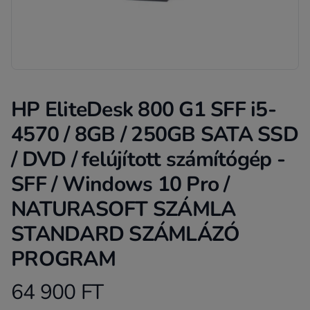
HP EliteDesk 800 G1 SFF i5-
4570 / 8GB / 250GB SATA SSD
/ DVD / felújított számítógép -
SFF / Windows 10 Pro /
NATURASOFT SZÁMLA
STANDARD SZÁMLÁZÓ
PROGRAM
64 900 FT
Product information