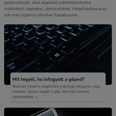
gyűjteményét, ahol alapvető számítástechnikai
trükkökkel, tippekkel, útmutatókkal, hibaelhárítással és
sok más izgalmas témával foglalkozunk.
Mit tegyél, ha lefagyott a géped?
Biztosan Veled is megtörtént már,hogy lefagyott, vagy
nehezen, lassan reagált a gép. Nem kell azonnal
újratelepíteni, v...