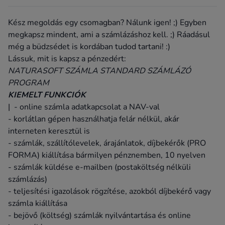
Kész megoldás egy csomagban? Nálunk igen! ;) Egyben
megkapsz mindent, ami a számlázáshoz kell. ;) Ráadásul
még a büdzsédet is kordában tudod tartani! :)
Lássuk, mit is kapsz a pénzedért:
NATURASOFT SZÁMLA STANDARD SZÁMLÁZÓ
PROGRAM
KIEMELT FUNKCIÓK
| - online számla adatkapcsolat a NAV-val
- korlátlan gépen használhatja felár nélkül, akár
interneten keresztül is
- számlák, szállítólevelek, árajánlatok, díjbekérők (PRO
FORMA) kiállítása bármilyen pénznemben, 10 nyelven
- számlák küldése e-mailben (postaköltség nélküli
számlázás)
- teljesítési igazolások rögzítése, azokból díjbekérő vagy
számla kiállítása
- bejövő (költség) számlák nyilvántartása és online