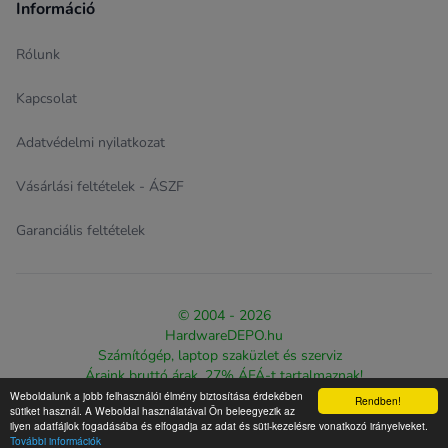
Információ
Rólunk
Kapcsolat
Adatvédelmi nyilatkozat
Vásárlási feltételek - ÁSZF
Garanciális feltételek
© 2004 - 2026
HardwareDEPO.hu
Számítógép, laptop szaküzlet és szerviz
Áraink bruttó árak, 27% ÁFÁ-t tartalmaznak!
Weboldalunk a jobb felhasználói élmény biztosítása érdekében
Rendben!
Design & eCommerce solution proudly created by
The Web
sütiket használ. A Weboldal használatával Ön beleegyezik az
ilyen adatfájlok fogadásába és elfogadja az adat és süti-kezelésre vonatkozó irányelveket.
Warriorz
További információk