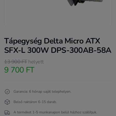
Tápegység Delta Micro ATX
SFX-L 300W DPS-300AB-58A
Product information
13 900 FT
helyett
9 700 FT
Termékleírás
Garancia: 6 hónap saját telephelyen.
Belső raktáron 6-15 darab.
A terméket 1-5 munkanapon belül házhoz szállítjuk.