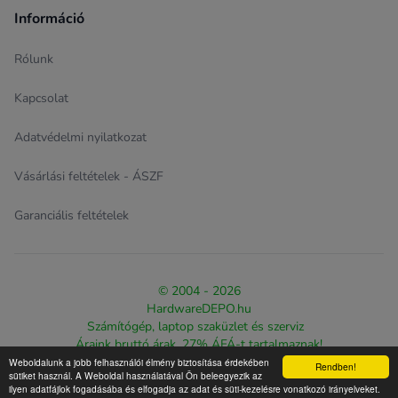
Információ
Rólunk
Kapcsolat
Adatvédelmi nyilatkozat
Vásárlási feltételek - ÁSZF
Garanciális feltételek
© 2004 - 2026
HardwareDEPO.hu
Számítógép, laptop szaküzlet és szerviz
Áraink bruttó árak, 27% ÁFÁ-t tartalmaznak!
Weboldalunk a jobb felhasználói élmény biztosítása érdekében
Rendben!
Design & eCommerce solution proudly created by
The Web
sütiket használ. A Weboldal használatával Ön beleegyezik az
ilyen adatfájlok fogadásába és elfogadja az adat és süti-kezelésre vonatkozó irányelveket.
Warriorz