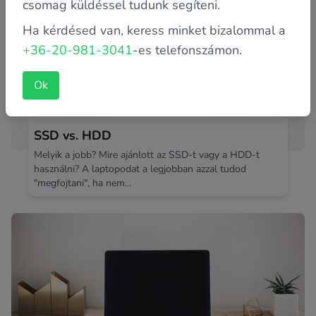
csomag küldéssel tudunk segíteni.
Ha kérdésed van, keress minket bizalommal a
+36-20-981-3041
-es telefonszámon.
Ok
SSD vs. HDD
Melyik a jobb? Mire ajánlott az SSD-t vagy a HDD-t
használni? A laptopodat a legjobban azzal tudod
"megfojtani", ha nem...