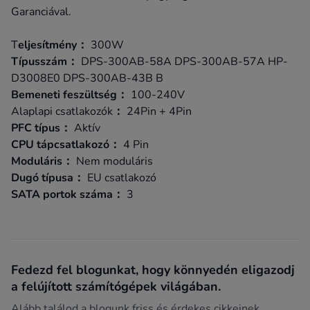
Garanciával.
T
eljesítmény：
300W
Típusszám：
DPS-300AB-58A DPS-300AB-57A HP-
D3008E0 DPS-300AB-43B B
Bemeneti feszültség：
100-240V
Alaplapi csatlakozók
：
24Pin + 4Pin
PFC típus：
Aktív
CPU tápcsatlakozó：
4 Pin
Moduláris：
Nem moduláris
Dugó típusa：
EU csatlakozó
SATA portok száma：
3
Fedezd fel blogunkat, hogy könnyedén eligazodj
a felújított számítógépek világában.
Alább találod a blogunk friss és érdekes cikkeinek