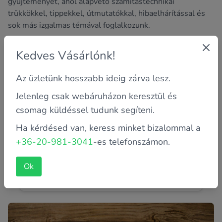
gyűjteményét, ahol alapvető számítástechnikai
trükkökkel, tippekkel, útmutatókkal, hibaelhárítással és
sok más izgalmas témával foglalkozunk.
Kedves Vásárlónk!
Az üzletünk hosszabb ideig zárva lesz.
Jelenleg csak webáruházon keresztül és
csomag küldéssel tudunk segíteni.
Ha kérdésed van, keress minket bizalommal a
+36-20-981-3041
-es telefonszámon.
Melegszik a töltőm! Normális jelenség?
Mivel e sorokat olvasod, így ezzel nézel szembe. Meddig
Ok
tekinthető normálisnak? Miért melegszik? Van
különbség az olcsó...