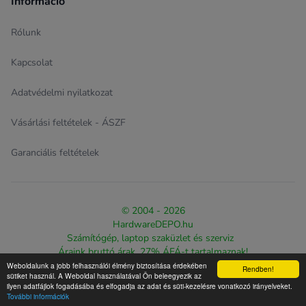
Információ
Rólunk
Kapcsolat
Adatvédelmi nyilatkozat
Vásárlási feltételek - ÁSZF
Garanciális feltételek
© 2004 - 2026
HardwareDEPO.hu
Számítógép, laptop szaküzlet és szerviz
Áraink bruttó árak, 27% ÁFÁ-t tartalmaznak!
Weboldalunk a jobb felhasználói élmény biztosítása érdekében
Rendben!
Design & eCommerce solution proudly created by
The Web
sütiket használ. A Weboldal használatával Ön beleegyezik az
ilyen adatfájlok fogadásába és elfogadja az adat és süti-kezelésre vonatkozó irányelveket.
Warriorz
További információk