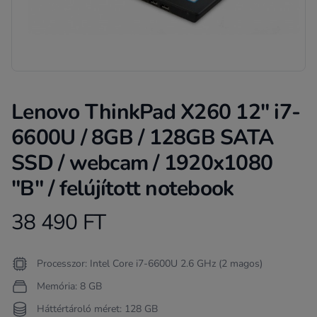
Lenovo ThinkPad X260 12" i7-
6600U / 8GB / 128GB SATA
SSD / webcam / 1920x1080
"B" / felújított notebook
38 490 FT
Product information
Termékleírás
Processzor: Intel Core i7-6600U 2.6 GHz (2 magos)
Memória: 8 GB
Háttértároló méret: 128 GB