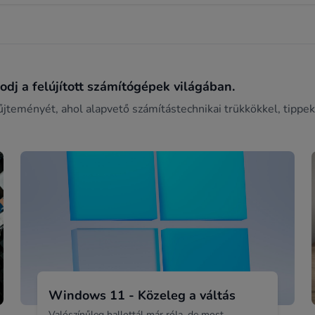
dj a felújított számítógépek világában.
űjteményét, ahol alapvető számítástechnikai trükkökkel, tippek
Windows 11 - Közeleg a váltás
Valószínűleg hallottál már róla, de most