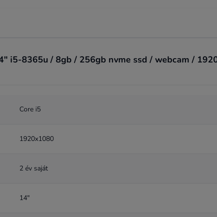
4" i5-8365u / 8gb / 256gb nvme ssd / webcam / 1920x
Core i5
1920x1080
2 év saját
14"