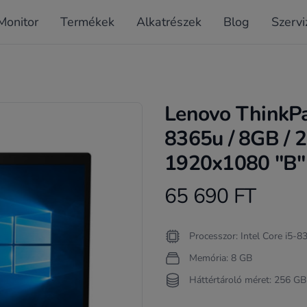
Monitor
Termékek
Alkatrészek
Blog
Szervi
Lenovo ThinkPa
8365u / 8GB /
1920x1080 "B" /
65 690 FT
Product information
Termékleírás
Processzor: Intel Core i5-
Memória: 8 GB
Háttértároló méret: 256 GB