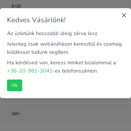
8 GB
Kedves Vásárlónk!
DDR4
Az üzletünk hosszabb ideig zárva lesz.
Intel 8. Gen
Jelenleg csak webáruházon keresztül és csomag
küldéssel tudunk segíteni.
NVME SSD
Ha kérdésed van, keress minket bizalommal a
+36-20-981-3041
-es telefonszámon.
Intel Core i5-8365U 1.6 GHz (4 magos)
Ok
256 GB
Igen