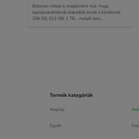
Biztosan Veled is megtörtént már, hogy
laptopvásárlásnál elakadtál ennél a kérdésnél:
256 GB, 512 GB, 1 TB… melyik lesz...
Footer
Termék kategóriák
Alaplap
Arc
Egyéb
Kie