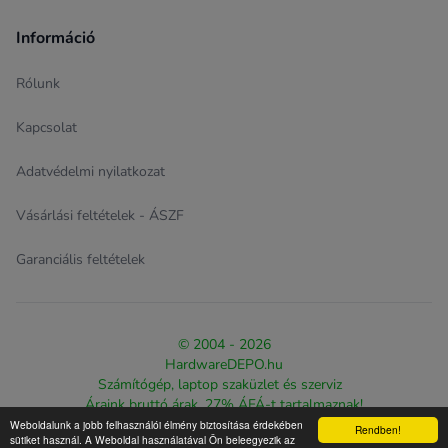
Információ
Rólunk
Kapcsolat
Adatvédelmi nyilatkozat
Vásárlási feltételek - ÁSZF
Garanciális feltételek
© 2004 - 2026
HardwareDEPO.hu
Számítógép, laptop szaküzlet és szerviz
Áraink bruttó árak, 27% ÁFÁ-t tartalmaznak!
Weboldalunk a jobb felhasználói élmény biztosítása érdekében
Rendben!
Design & eCommerce solution proudly created by
The Web
sütiket használ. A Weboldal használatával Ön beleegyezik az