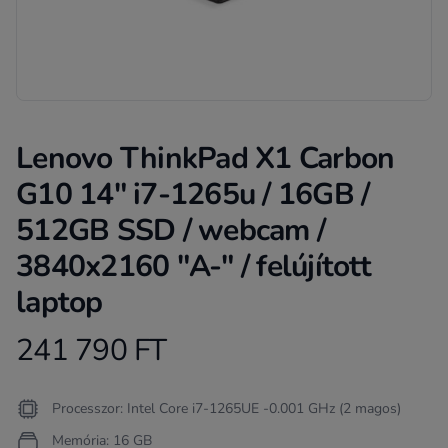
Lenovo ThinkPad X1 Carbon
G10 14" i7-1265u / 16GB /
512GB SSD / webcam /
3840x2160 "A-" / felújított
laptop
241 790 FT
Product information
Termékleírás
Processzor: Intel Core i7-1265UE -0.001 GHz (2 magos)
Memória: 16 GB