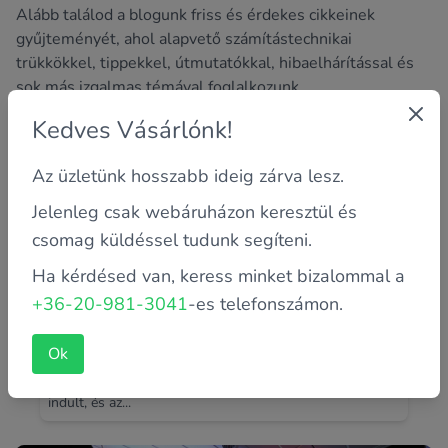
Alább találod a blogunk friss és érdekes cikkeinek
gyűjteményét, ahol alapvető számítástechnikai
trükkökkel, tippekkel, útmutatókkal, hibaelhárítással és
sok más izgalmas témával foglalkozunk.
Kedves Vásárlónk!
Az üzletünk hosszabb ideig zárva lesz.
Jelenleg csak webáruházon keresztül és
csomag küldéssel tudunk segíteni.
Ha kérdésed van, keress minket bizalommal a
+36-20-981-3041
-es telefonszámon.
Az Apple világa
Ok
Bizonyára az Apple vállalatot nem kell Neked sem
bemutatunk. Így azt is tudod,hogy garázsvállalkozásként
indult, és az...