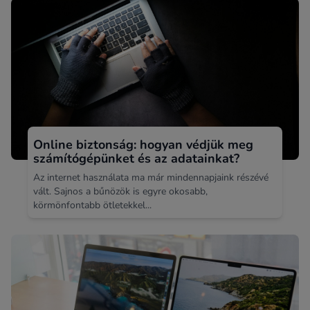
Online biztonság: hogyan védjük meg
számítógépünket és az adatainkat?
Az internet használata ma már mindennapjaink részévé
vált. Sajnos a bűnözök is egyre okosabb,
körmönfontabb ötletekkel...