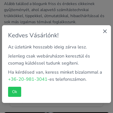
Alább találod a blogunk friss és érdekes cikkeinek
gyűjteményét, ahol alapvető számítástechnikai
trükkökkel, tippekkel, útmutatókkal, hibaelhárítással és
sok más izgalmas témával foglalkozunk.
Kedves Vásárlónk!
Az üzletünk hosszabb ideig zárva lesz.
Jelenleg csak webáruházon keresztül és
csomag küldéssel tudunk segíteni.
Ha kérdésed van, keress minket bizalommal a
+36-20-981-3041
-es telefonszámon.
Hogyan használd az SSD-t?
Ok
Bizony nem mindegy miként, és hogyan használod.
Mivel elég régóta piacon van, így az ára már nem annyira
vészes, mint é...