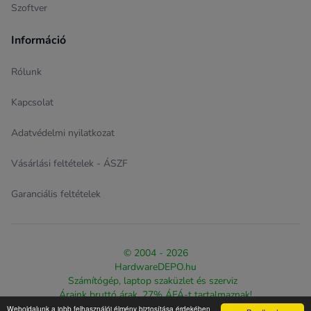
Szoftver
Információ
Rólunk
Kapcsolat
Adatvédelmi nyilatkozat
Vásárlási feltételek - ÁSZF
Garanciális feltételek
© 2004 - 2026
HardwareDEPO.hu
Számítógép, laptop szaküzlet és szerviz
Áraink bruttó árak, 27% ÁFÁ-t tartalmaznak!
Weboldalunk a jobb felhasználói élmény biztosítása érdekében