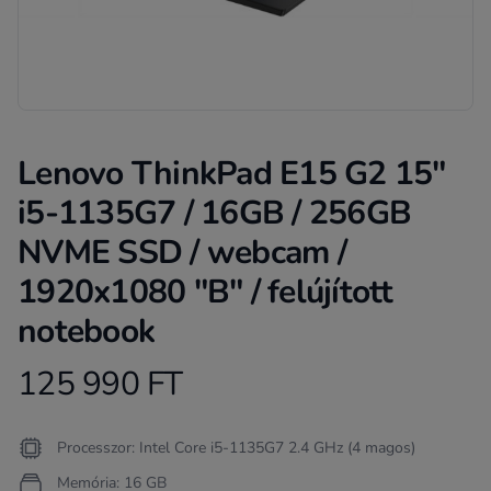
Lenovo ThinkPad E15 G2 15"
i5-1135G7 / 16GB / 256GB
NVME SSD / webcam /
1920x1080 "B" / felújított
notebook
125 990 FT
Product information
Termékleírás
Processzor: Intel Core i5-1135G7 2.4 GHz (4 magos)
Memória: 16 GB