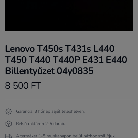
Lenovo T450s T431s L440
T450 T440 T440P E431 E440
Billentyűzet 04y0835
8 500 FT
Product information
Termékleírás
Garancia: 3 hónap saját telephelyen.
Belső raktáron 2-5 darab.
A terméket 1-5 munkanapon belül házhoz szállítjuk.