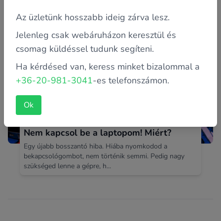
512 GB, 1 TB… melyik lesz...
Az üzletünk hosszabb ideig zárva lesz.
Jelenleg csak webáruházon keresztül és
csomag küldéssel tudunk segíteni.
Ha kérdésed van, keress minket bizalommal a
+36-20-981-3041
-es telefonszámon.
Ok
Nem kapcsol be a laptopom! Miért?
Egy újabb bosszantó hiba. Hiába nyomkodod a
bekapcsológombot, nem történik semmi. Pedig nagy
szükséged lenne a gépre, h...
Footer