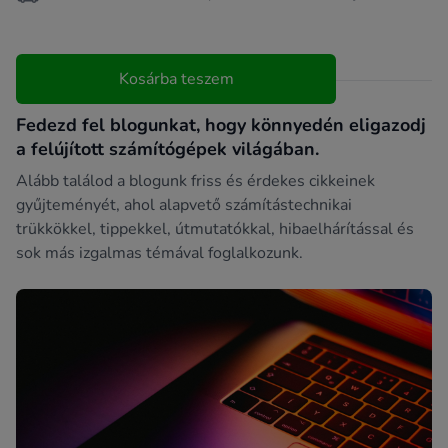
Kosárba teszem
Fedezd fel blogunkat, hogy könnyedén eligazodj
a felújított számítógépek világában.
Alább találod a blogunk friss és érdekes cikkeinek
gyűjteményét, ahol alapvető számítástechnikai
trükkökkel, tippekkel, útmutatókkal, hibaelhárítással és
sok más izgalmas témával foglalkozunk.