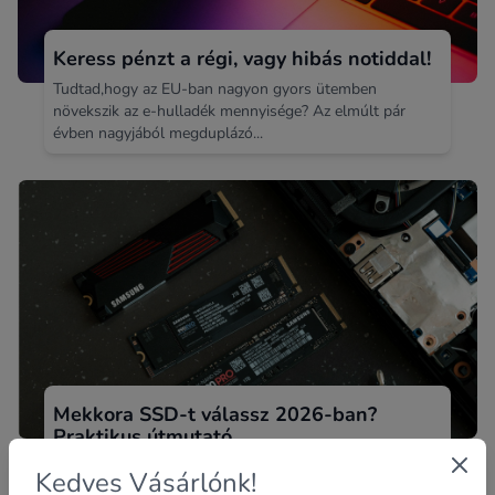
Keress pénzt a régi, vagy hibás notiddal!
Tudtad,hogy az EU-ban nagyon gyors ütemben
növekszik az e-hulladék mennyisége? Az elmúlt pár
évben nagyjából megduplázó...
Mekkora SSD-t válassz 2026-ban?
Praktikus útmutató
Biztosan Veled is megtörtént már, hogy
Kedves Vásárlónk!
laptopvásárlásnál elakadtál ennél a kérdésnél: 256 GB,