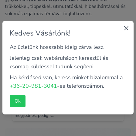
trükkökkel, tippekkel, útmutatókkal, hibaelhárítással és
sok más izgalmas témával foglalkozunk.
Kedves Vásárlónk!
Az üzletünk hosszabb ideig zárva lesz.
Jelenleg csak webáruházon keresztül és
csomag küldéssel tudunk segíteni.
Ha kérdésed van, keress minket bizalommal a
+36-20-981-3041
-es telefonszámon.
Rendszeresen melegszik a laptopod?
Ezek lehetnek az okok
Ok
Ismerős az érzés, amikor a laptop alja egy idő után
kellemetlenül átmelegszik? Ilyenkor sokan rögtön
megijednek, pedig f...