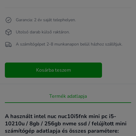
Garancia: 2 év saját telephelyen.
Utolsó darab külső raktáron.
A számítógépet 2-8 munkanapon belül házhoz szállítjuk.
Kosárba teszem
Termék adatlapja
A használt intel nuc nuc10i5fnk mini pc i5-
10210u / 8gb / 256gb nvme ssd / felújított mini
számítógép adatlapja és összes paramétere: