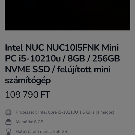
Intel NUC NUC10I5FNK Mini
PC i5-10210u / 8GB / 256GB
NVME SSD / felújított mini
számítógép
109 790 FT
Product information
Termékleírás
Processzor: Intel Core i5-10210U 1.6 GHz (4 magos)
Memória: 8 GB
Háttértároló méret: 256 GB