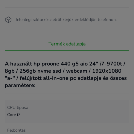
Jelenlegi raktárkészletről kérjük érdeklődjön telefonon.
Termék adatlapja
A használt hp proone 440 g5 aio 24" i7-9700t /
8gb / 256gb nvme ssd / webcam / 1920x1080
"a-" / felújított all-in-one pc adatlapja és összes
paramétere:
CPU típusa
Core i7
Felbontás