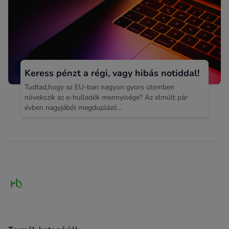
Keress pénzt a régi, vagy hibás notiddal!
Tudtad,hogy az EU-ban nagyon gyors ütemben
növekszik az e-hulladék mennyisége? Az elmúlt pár
évben nagyjából megduplázó...
Footer