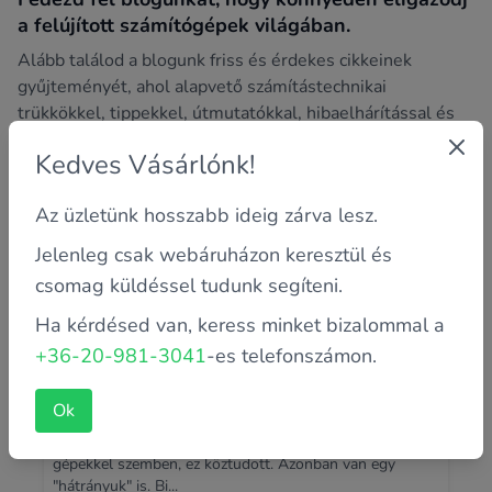
a felújított számítógépek világában.
Alább találod a blogunk friss és érdekes cikkeinek
gyűjteményét, ahol alapvető számítástechnikai
trükkökkel, tippekkel, útmutatókkal, hibaelhárítással és
sok más izgalmas témával foglalkozunk.
Kedves Vásárlónk!
Az üzletünk hosszabb ideig zárva lesz.
Jelenleg csak webáruházon keresztül és
csomag küldéssel tudunk segíteni.
Ha kérdésed van, keress minket bizalommal a
+36-20-981-3041
-es telefonszámon.
Ok
Kitört a DC aljzat! Mit tegyek?
A laptopok rengeteg előnnyel rendelkeznek az asztali
gépekkel szemben, ez köztudott. Azonban van egy
"hátrányuk" is. Bi...