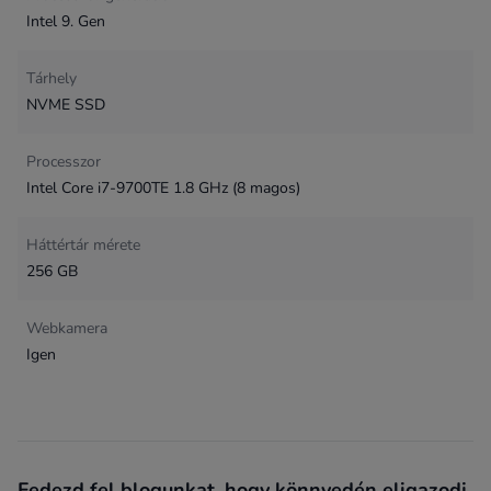
Intel 9. Gen
Tárhely
NVME SSD
Processzor
Intel Core i7-9700TE 1.8 GHz (8 magos)
Háttértár mérete
256 GB
Webkamera
Igen
Fedezd fel blogunkat, hogy könnyedén eligazodj