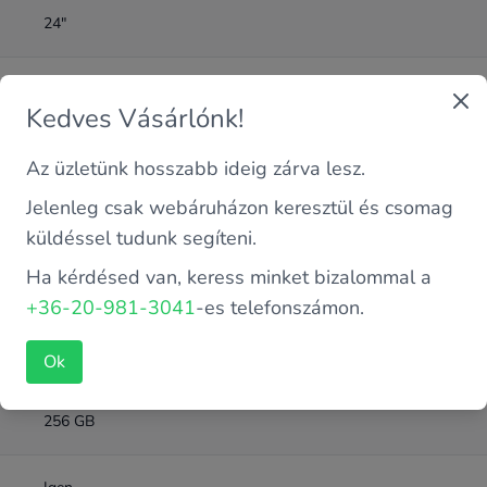
24"
8 GB
Kedves Vásárlónk!
DDR4
Az üzletünk hosszabb ideig zárva lesz.
Jelenleg csak webáruházon keresztül és csomag
Intel 9. Gen
küldéssel tudunk segíteni.
Ha kérdésed van, keress minket bizalommal a
NVME SSD
+36-20-981-3041
-es telefonszámon.
Intel Core i5-9500TE 2.2 GHz (6 magos)
Ok
256 GB