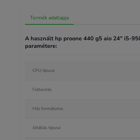
Termék adatlapja
A használt hp proone 440 g5 aio 24" i5-950
paramétere:
CPU típusa
Felbontás
Ház formátuma
Jótállás típusa