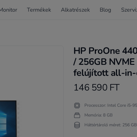
Monitor
Termékek
Alkatrészek
Blog
Szervi
HP ProOne 440
/ 256GB NVME 
felújított all-i
146 590 FT
Product information
Termékleírás
Processzor: Intel Core i5-
Memória: 8 GB
Háttértároló méret: 256 GB