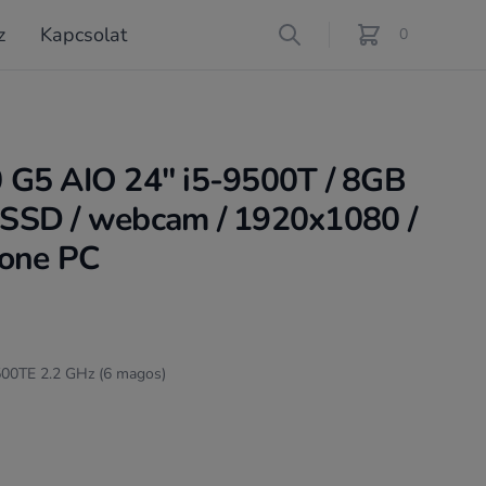
z
Kapcsolat
Search
0
féle termék a ko
 G5 AIO 24" i5-9500T / 8GB
SSD / webcam / 1920x1080 /
n-one PC
9500TE 2.2 GHz (6 magos)