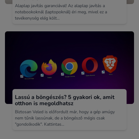
Alaplap javítás garanciával! Az alaplap javítás a
notebookoknál (laptopoknál) éri meg, mivel ez a
tevékenység elég költ...
Lassú a böngészés? 5 gyakori ok, amit
otthon is megoldhatsz
Biztosan Veled is előfordult már, hogy a gép amúgy
nem tűnik lassúnak, de a böngésző mégis csak
"gondolkodik". Kattintas...