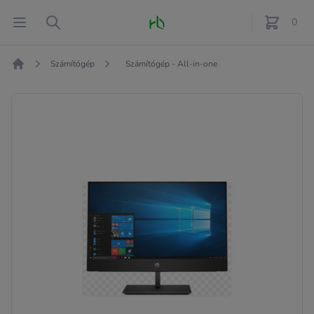
Fő oldal
Open menu
Search
0
féle term
Számítógép
Számítógép - All-in-one
Kezdőlap