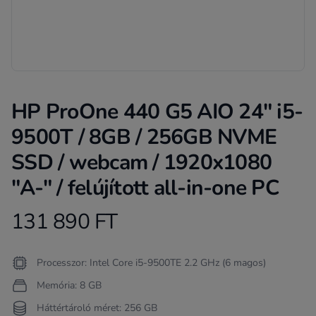
HP ProOne 440 G5 AIO 24" i5-
9500T / 8GB / 256GB NVME
SSD / webcam / 1920x1080
"A-" / felújított all-in-one PC
131 890 FT
Product information
Termékleírás
Processzor: Intel Core i5-9500TE 2.2 GHz (6 magos)
Memória: 8 GB
Háttértároló méret: 256 GB