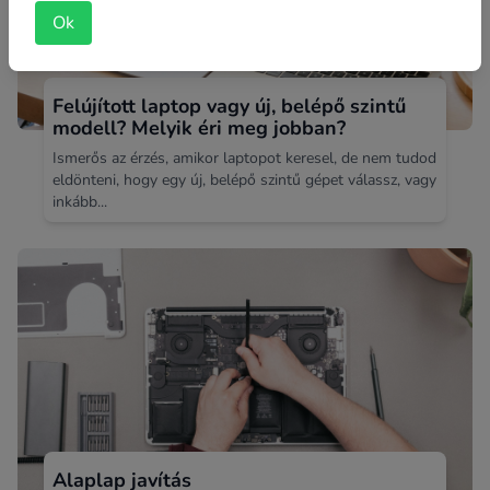
Ok
Felújított laptop vagy új, belépő szintű
modell? Melyik éri meg jobban?
Ismerős az érzés, amikor laptopot keresel, de nem tudod
eldönteni, hogy egy új, belépő szintű gépet válassz, vagy
inkább...
Alaplap javítás