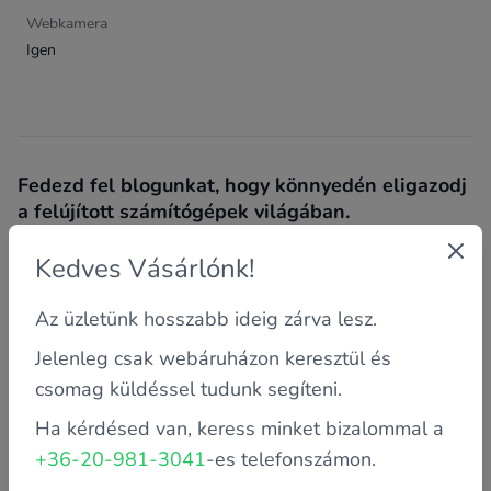
Webkamera
Igen
Fedezd fel blogunkat, hogy könnyedén eligazodj
a felújított számítógépek világában.
Alább találod a blogunk friss és érdekes cikkeinek
Kedves Vásárlónk!
gyűjteményét, ahol alapvető számítástechnikai
trükkökkel, tippekkel, útmutatókkal, hibaelhárítással és
Az üzletünk hosszabb ideig zárva lesz.
sok más izgalmas témával foglalkozunk.
Jelenleg csak webáruházon keresztül és
csomag küldéssel tudunk segíteni.
Ha kérdésed van, keress minket bizalommal a
+36-20-981-3041
-es telefonszámon.